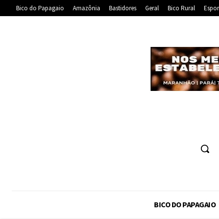
Bico do Papagaio
Amazônia
Bastidores
Geral
Bico Rural
Espor
BICO DO PAPAGAIO