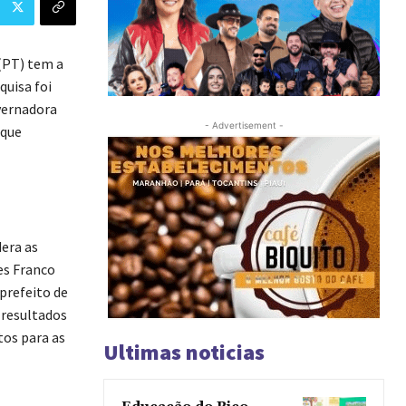
(PT) tem a
uisa foi
overnadora
- Advertisement -
 que
era as
es Franco
prefeito de
 resultados
tos para as
Ultimas noticias