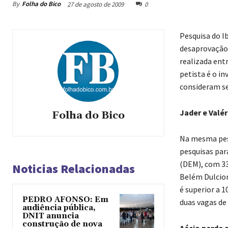
By
Folha do Bico
27 de agosto de 2009
0
Pesquisa do I
desaprovação 
realizada ent
petista é o i
consideram se
Jader e Valér
Folha do Bico
Na mesma pesq
pesquisas par
(DEM), com 3
Noticias Relacionadas
Belém Dulcio
é superior a 1
PEDRO AFONSO: Em
duas vagas de
audiência pública,
DNIT anuncia
construção de nova
Aécio perde 