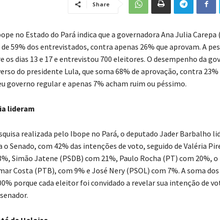
Share
bope no Estado do Pará indica que a governadora Ana Julia Carepa 
de 59% dos entrevistados, contra apenas 26% que aprovam. A pesq
re os dias 13 e 17 e entrevistou 700 eleitores. O desempenho da g
nverso do presidente Lula, que soma 68% de aprovação, contra 23%
u governo regular e apenas 7% acham ruim ou péssimo.
ia lideram
uisa realizada pelo Ibope no Pará, o deputado Jader Barbalho lid
a o Senado, com 42% das intenções de voto, seguido de Valéria Pir
3%, Simão Jatene (PSDB) com 21%, Paulo Rocha (PT) com 20%, o 
mar Costa (PTB), com 9% e José Nery (PSOL) com 7%. A soma dos
00% porque cada eleitor foi convidado a revelar sua intenção de vo
 senador.
até de Heloisa