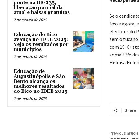
ponte na BR-235,
liberação parcial da
atual e balsas gratuitas
Se o candidat
7 de agosto de 2026
fosse agora, 
eleitores do 
Educação do Bico
sem o tucano 
avança no IDEB 2025;
Veja os resultados por
com 19. Crist
municípios
soma 37% das 
7 de agosto de 2026
Heloisa Helen
Educação de
Augustinópolis e São
Bento alcança os
melhores resultados
do Bico no IDEB 2025
7 de agosto de 2026
Share
Previous article