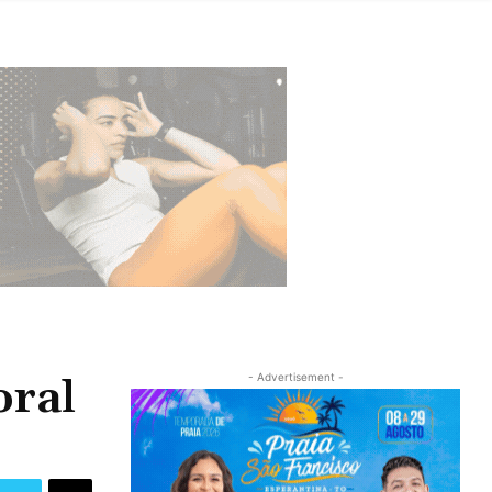
oral
- Advertisement -