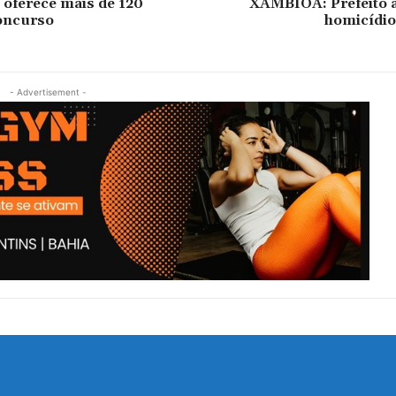
oferece mais de 120
XAMBIOÁ: Prefeito 
oncurso
homicídio
- Advertisement -