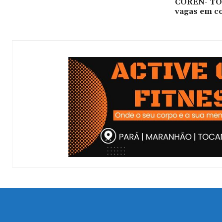
COREN- TO 
vagas em c