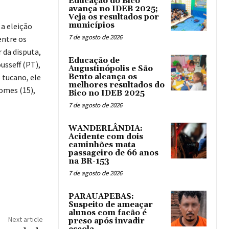
Educação do Bico
avança no IDEB 2025;
Veja os resultados por
municípios
 a eleição
7 de agosto de 2026
entre os
 da disputa,
Educação de
usseff (PT),
Augustinópolis e São
 tucano, ele
Bento alcança os
melhores resultados do
omes (15),
Bico no IDEB 2025
7 de agosto de 2026
WANDERLÂNDIA:
Acidente com dois
caminhões mata
passageiro de 66 anos
na BR-153
7 de agosto de 2026
PARAUAPEBAS:
Suspeito de ameaçar
alunos com facão é
Next article
preso após invadir