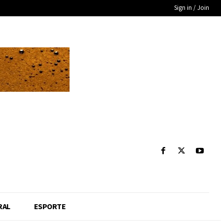
Sign in / Join
RAL
ESPORTE