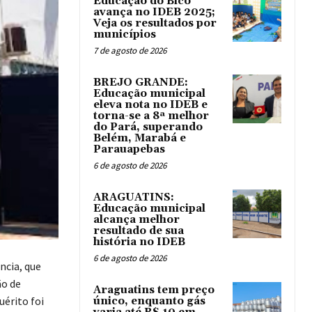
Educação do Bico
avança no IDEB 2025;
Veja os resultados por
municípios
7 de agosto de 2026
BREJO GRANDE:
Educação municipal
eleva nota no IDEB e
torna-se a 8ª melhor
do Pará, superando
Belém, Marabá e
Parauapebas
6 de agosto de 2026
ARAGUATINS:
Educação municipal
alcança melhor
resultado de sua
história no IDEB
6 de agosto de 2026
ncia, que
ão de
Araguatins tem preço
uérito foi
único, enquanto gás