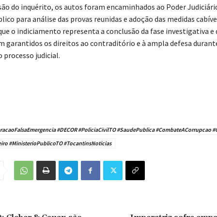
ão do inquérito, os autos foram encaminhados ao Poder Judiciári
lico para análise das provas reunidas e adoção das medidas cabívei
 que o indiciamento representa a conclusão da fase investigativa e 
m garantidos os direitos ao contraditório e à ampla defesa durant
processo judicial.
acaoFalsaEmergencia #DECOR #PoliciaCivilTO #SaudePublica #CombateACorrupcao #
o #MinisterioPublicoTO #TocantinsNoticias