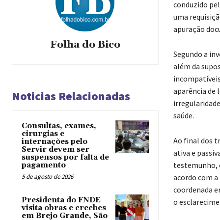
conduzido pel
uma requisiçã
apuração docu
Folha do Bico
Segundo a inv
além da supos
incompatíveis
aparência de 
Noticias Relacionadas
irregularidad
saúde.
Consultas, exames,
cirurgias e
Ao final dos 
internações pelo
Servir devem ser
ativa e passi
suspensos por falta de
testemunho, c
pagamento
5 de agosto de 2026
acordo com a 
coordenada ent
Presidenta do FNDE
o esclarecime
visita obras e creches
em Brejo Grande, São