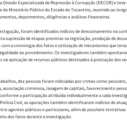
a Divisão Especializada de Repressão à Corrupção (DECOR) e tev
o do Ministério Público do Estado do Tocantins, reunindo ao long
mentos, depoimentos, diligências e análises financeiras.
estigação, foram identificados indícios de direcionamento na con
ta supressão de etapas previstas na legislação, produção de doc
 com a cronologia dos fatos e utilização de mecanismos que teri
legalidade ao procedimento. Os investigadores também apontara
es na aplicação de recursos públicos destinados à prestação dos se
trabalhos, dez pessoas foram indiciadas por crimes como peculato
va, associação criminosa, lavagem de capitais, favorecimento pesso
onforme a participação atribuída individualmente a cada investi
Polícia Civil, as apurações também identificaram indícios de atua
re agentes públicos e particulares, além de possíveis tentativas d
nto dos fatos durante a investigação.