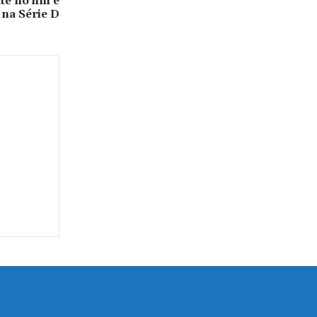
te no fim e
 na Série D