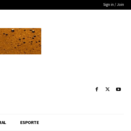
Sign in / Join
RAL
ESPORTE