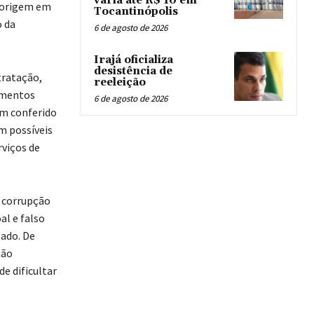
varia até R$ 10 em
e origem em
Tocantinópolis
o da
6 de agosto de 2026
Irajá oficializa
desistência de
tratação,
reeleição
umentos
6 de agosto de 2026
am conferido
m possíveis
rviços de
, corrupção
al e falso
gado. De
ção
e dificultar