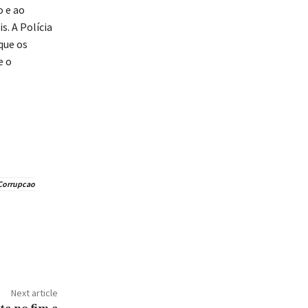
o e ao
s. A Polícia
que os
e o
Corrupcao
Next article