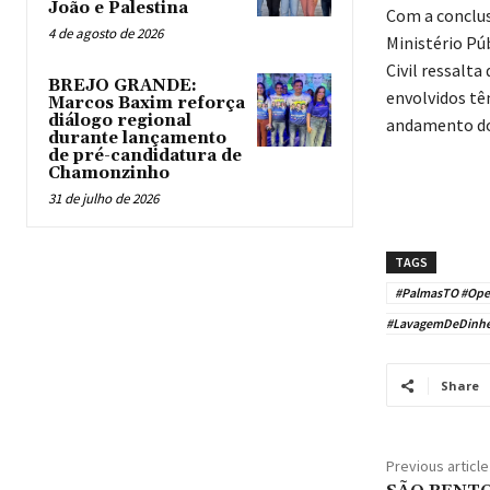
João e Palestina
Com a conclus
4 de agosto de 2026
Ministério Púb
Civil ressalta
BREJO GRANDE:
envolvidos tê
Marcos Baxim reforça
diálogo regional
andamento do 
durante lançamento
de pré-candidatura de
Chamonzinho
31 de julho de 2026
TAGS
#PalmasTO #Oper
#LavagemDeDinheir
Share
Previous article