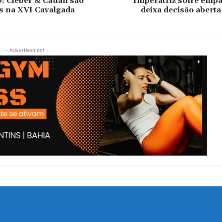
 Cleber & Cauan são
Imperatriz sofre empa
s na XVI Cavalgada
deixa decisão aberta
- Advertisement -