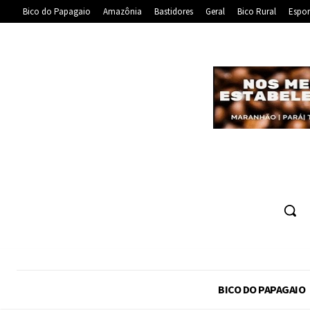
Bico do Papagaio
Amazônia
Bastidores
Geral
Bico Rural
Espor
BICO DO PAPAGAIO