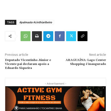
TAGS
#palmasto #cinthiaribeiro
Previous article
Next article
Deputado Vicentinho Júnior e
ARAGUAÍNA: Lago Center
Vicente pai declaram apoio a
Shopping é inaugurado
Eduardo Siqueira
- Advertisement -