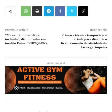
Previous article
Next article
“Me senti muito feliz e
Câmara técnica temporária é
incluído”, diz morador em
criada para discutir o
inédito Painel LGBTQAPN+
licenciamento da atividade de
lavra garimpeira
- Advertisement -