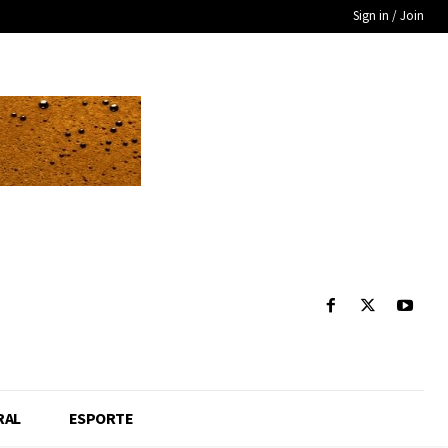
Sign in / Join
RAL
ESPORTE