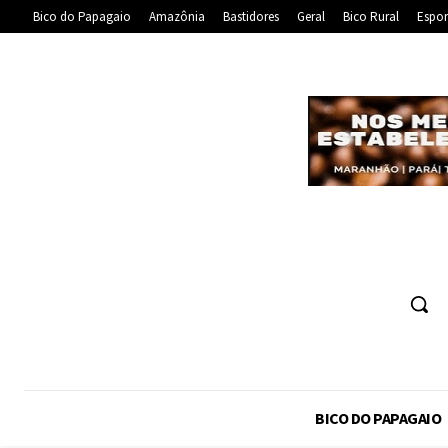
Bico do Papagaio
Amazônia
Bastidores
Geral
Bico Rural
Espor
BICO DO PAPAGAIO