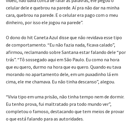
vídeo, não dava conta de falar as palavras, ele pegou o
celular dele e quebrou na parede. Aí pra não dar na minha
cara, quebrou na parede. E o celular era pago com o meu
dinheiro, por isso ele jogou na parede”.
O dono do hit Caneta Azul disse que não revidava esse tipo
de comportamento. “Eu não fazia nada, ficava calado”,
afirmou, reclamando sobre Santana estar falando dele “por
trás”. “Tô sossegado aqui em São Paulo. Eu como na hora
que eu quero, durmo na hora que eu quero. Quando eu tava
morando no apartamento dele, em um puxadinho lá em
cima, ele me chamava. Eu não tinha descanso”, alegou.
“Vivia tipo em uma prisão, não tinha tempo nem de dormir.
Eu tenho prova, fui maltratado pra todo mundo ver”,
completou o famoso, destacando que tem meios de provar
o que está falando para as autoridades.