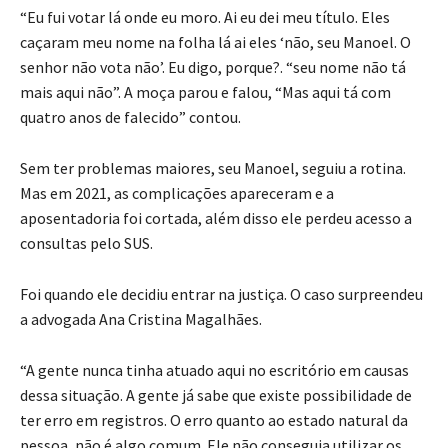
“Eu fui votar lá onde eu moro. Ai eu dei meu título. Eles
caçaram meu nome na folha lá ai eles ‘não, seu Manoel. O
senhor não vota não’. Eu digo, porque?. “seu nome não tá
mais aqui não”. A moça parou e falou, “Mas aqui tá com
quatro anos de falecido” contou.
Sem ter problemas maiores, seu Manoel, seguiu a rotina.
Mas em 2021, as complicações apareceram e a
aposentadoria foi cortada, além disso ele perdeu acesso a
consultas pelo SUS.
Foi quando ele decidiu entrar na justiça. O caso surpreendeu
a advogada Ana Cristina Magalhães.
“A gente nunca tinha atuado aqui no escritório em causas
dessa situação. A gente já sabe que existe possibilidade de
ter erro em registros. O erro quanto ao estado natural da
pessoa, não é algo comum. Ele não conseguia utilizar os