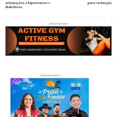
orientações a hipertensos e
para vacinação
diabéticos
- Advertisement -
- Advertisement -