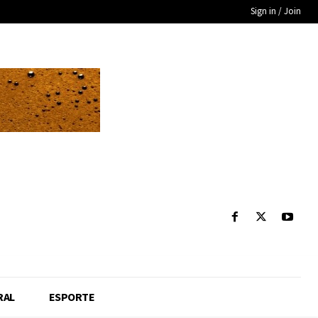
Sign in / Join
RAL
ESPORTE