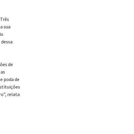
 Três
 a sua
do
 dessa
ções de
 as
de poda de
stituições
o”, relata