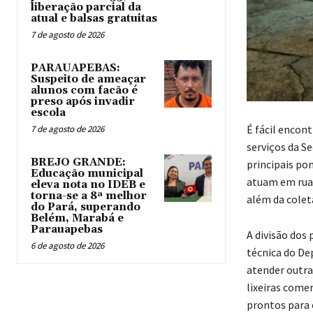
liberação parcial da
atual e balsas gratuitas
7 de agosto de 2026
PARAUAPEBAS:
Suspeito de ameaçar
alunos com facão é
preso após invadir
escola
É fácil encon
7 de agosto de 2026
serviços da S
BREJO GRANDE:
principais po
Educação municipal
atuam em ruas
eleva nota no IDEB e
torna-se a 8ª melhor
além da coleta
do Pará, superando
Belém, Marabá e
Parauapebas
A divisão dos
6 de agosto de 2026
técnica do De
atender outr
lixeiras comer
prontos para o