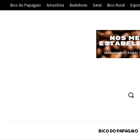
Bico do Papagaio
Amazônia
Bastidores
Geral
Bico Rural
Espor
BICO DO PAPAGAIO