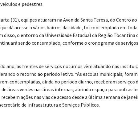
veículos e pedestres.
uarta (31), equipes atuaram na Avenida Santa Teresa, do Centro ao
 que dá acesso a vários bairros da cidade, foi contemplada em toda
m disso, o entorno da Universidade Estadual da Região Tocantina 
ntinuará sendo contemplado, conforme o cronograma de serviços
o do ano, as frentes de serviços noturnos vêm atuando nas institui
derando o retorno ao período letivo. “As escolas municipais, foram
erem contempladas, ainda no período diurno, receberam serviços 
 de áreas verdes nas áreas internas, abrindo espaço para outras in
e recebem ações nas vias de acesso desde a última semana de janeir
ecretário de Infraestrutura e Serviços Públicos.