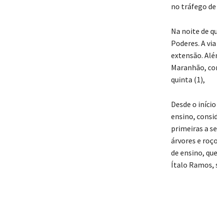
no tráfego de 
Na noite de q
Poderes. A via
extensão. Alé
Maranhão, co
quinta (1),
Desde o iníci
ensino, consi
primeiras a s
árvores e roço
de ensino, qu
Ítalo Ramos, s