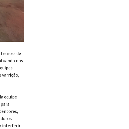
 frentes de
 atuando nos
Equipes
 varrição,
da equipe
 para
tentores,
ado-os
 interferir