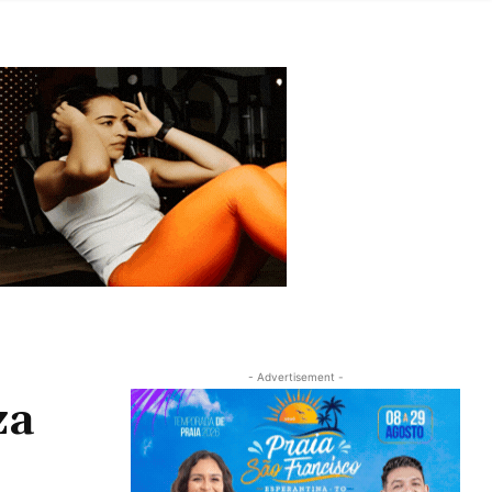
- Advertisement -
za