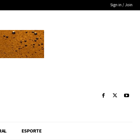
Sign in / Join
RAL
ESPORTE