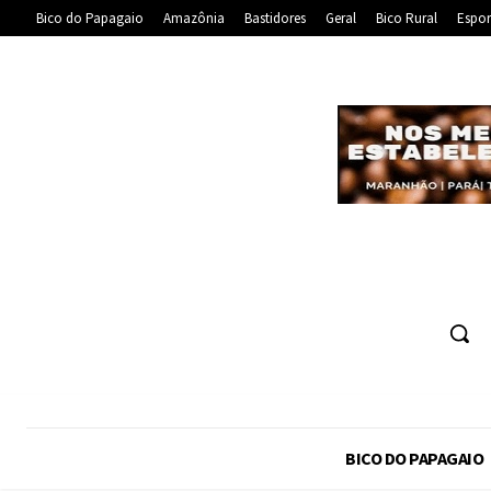
Bico do Papagaio
Amazônia
Bastidores
Geral
Bico Rural
Espor
BICO DO PAPAGAIO