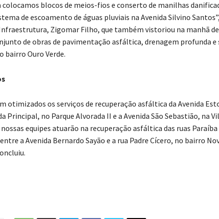
olocamos blocos de meios-fios e conserto de manilhas danifica
stema de escoamento de águas pluviais na Avenida Silvino Santos”,
 Infraestrutura, Zigomar Filho, que também vistoriou na manhã de
conjunto de obras de pavimentação asfáltica, drenagem profunda e 
o bairro Ouro Verde.
os
otimizados os serviços de recuperação asfáltica da Avenida Est
da Principal, no Parque Alvorada II e a Avenida São Sebastião, na Vil
 nossas equipes atuarão na recuperação asfáltica das ruas Paraíba
ntre a Avenida Bernardo Sayão e a rua Padre Cícero, no bairro No
oncluiu.