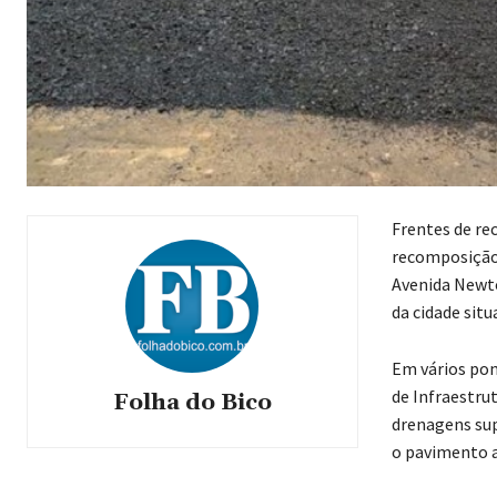
Frentes de re
recomposição 
Avenida Newto
da cidade sit
Em vários pon
de Infraestrut
Folha do Bico
drenagens supe
o pavimento a