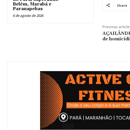
Belém, Marabá e
Share
Parauapebas
6 de agosto de 2026
Previous article
AÇAILÂNDIA
de homicíd