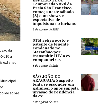
ESPERANTINA:
Temporada 2026 da
Praia São Francisco
começa neste sábado
(8) com shows e
expectativa de
impulsionar o turismo
8 de agosto de 2026
STM retira posto e
patente de tenente
condenado no
usão da
Maranhão por
R-010 a
transmitir HIV a ex-
companheiras
is extenso
8 de agosto de 2026
SÃO JOÃO DO
 Municipal
ARAGUAIA: Suspeito
tenta se esconder em
de
galinheiro após suposta
invasão de residência
sborde sobre
da ex
8 de agosto de 2026