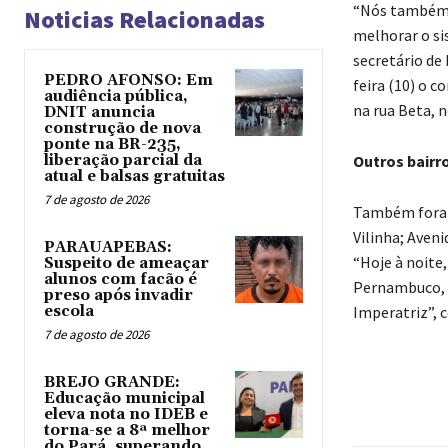
“Nós também c
Noticias Relacionadas
melhorar o si
secretário de
PEDRO AFONSO: Em
feira (10) o 
audiência pública,
na rua Beta, n
DNIT anuncia
construção de nova
ponte na BR-235,
liberação parcial da
Outros bairr
atual e balsas gratuitas
7 de agosto de 2026
Também foram 
Vilinha; Aveni
PARAUAPEBAS:
“Hoje à noite,
Suspeito de ameaçar
alunos com facão é
Pernambuco, e
preso após invadir
escola
Imperatriz”, c
7 de agosto de 2026
BREJO GRANDE:
Educação municipal
eleva nota no IDEB e
torna-se a 8ª melhor
do Pará, superando