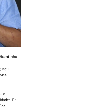
Vicentinho
s
guaçu,
visa
a e
idades. De
úde,