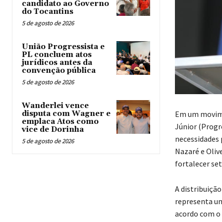
candidato ao Governo
do Tocantins
5 de agosto de 2026
União Progressista e
PL concluem atos
jurídicos antes da
convenção pública
5 de agosto de 2026
Wanderlei vence
Em um movimen
disputa com Wagner e
emplaca Atos como
Júnior (Progr
vice de Dorinha
necessidades p
5 de agosto de 2026
Nazaré e Oliv
fortalecer set
A distribuiçã
representa um
acordo com o 