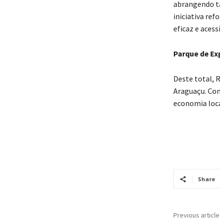
abrangendo ta
iniciativa re
eficaz e acess
Parque de Ex
Deste total, 
Araguaçu. Com
economia loca
Share
Previous article