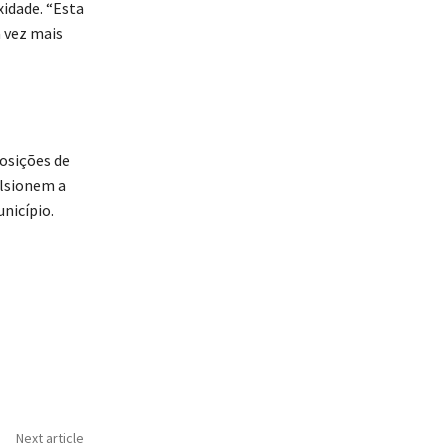
idade. “Esta
 vez mais
osições de
ulsionem a
nicípio.
Next article