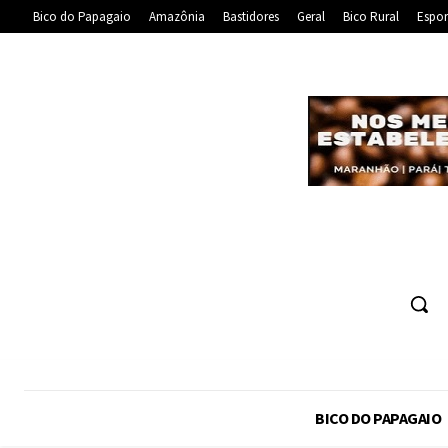
Bico do Papagaio
Amazônia
Bastidores
Geral
Bico Rural
Espor
BICO DO PAPAGAIO