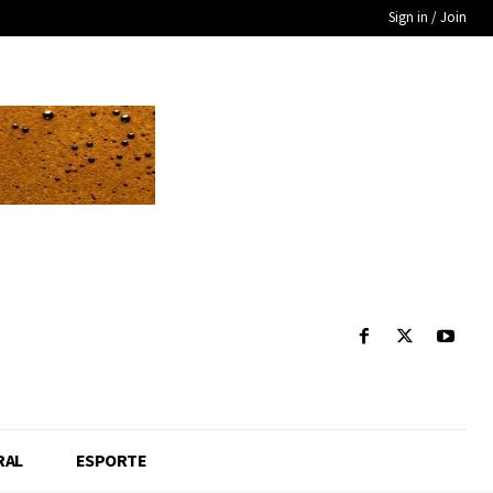
Sign in / Join
RAL
ESPORTE