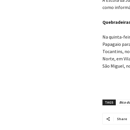
como informát
Quebradeira
Na quinta-feir
Papagaio para
Tocantins, no
Norte, em Vil
São Miguel, n
TAGS
Bico d
Share