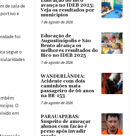
Educação do Bico
avança no IDEB 2025;
ém de sala de
Veja os resultados por
sportivo e
municípios
7 de agosto de 2026
Educação de
nidade foi
Augustinópolis e São
Bento alcança os
melhores resultados do
ica segue o
Bico no IDEB 2025
icularidades
7 de agosto de 2026
WANDERLÂNDIA:
Acidente com dois
caminhões mata
passageiro de 66 anos
na BR-153
 Também
7 de agosto de 2026
icípio. O
olvido em
PARAUAPEBAS:
Suspeito de ameaçar
alunos com facão é
preso após invadir
e formação,