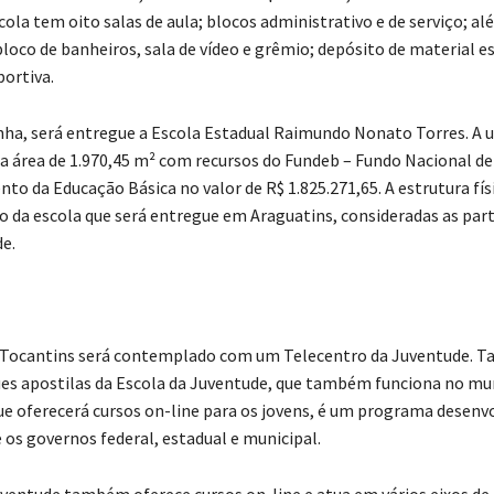
cola tem oito salas de aula; blocos administrativo e de serviço; al
loco de banheiros, sala de vídeo e grêmio; depósito de material e
portiva.
ha, será entregue a Escola Estadual Raimundo Nonato Torres. A u
a área de 1.970,45 m² com recursos do Fundeb – Fundo Nacional de
to da Educação Básica no valor de R$ 1.825.271,65. A estrutura fís
da escola que será entregue em Araguatins, consideradas as part
de.
 Tocantins será contemplado com um Telecentro da Juventude.
es apostilas da Escola da Juventude, que também funciona no mun
ue oferecerá cursos on-line para os jovens, é um programa desenv
 os governos federal, estadual e municipal.
uventude também oferece cursos on-line e atua em vários eixos d