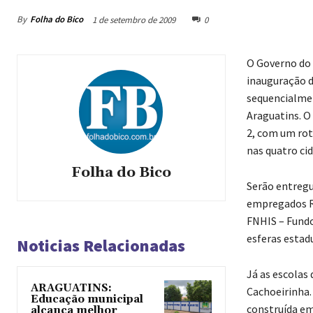
By
Folha do Bico
1 de setembro de 2009
0
O Governo do 
inauguração d
sequencialmen
Araguatins. O
2, com um rot
nas quatro cid
Folha do Bico
Serão entregu
empregados R$
FNHIS – Fundo
esferas estadu
Noticias Relacionadas
Já as escolas
ARAGUATINS:
Cachoeirinha.
Educação municipal
construída em
alcança melhor