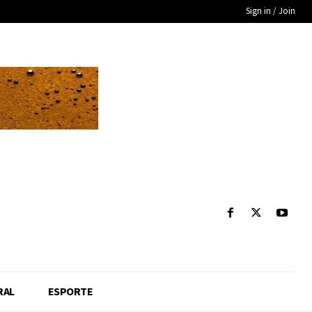
Sign in / Join
RAL
ESPORTE