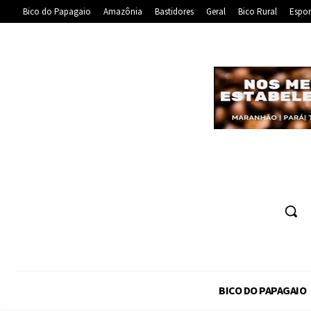
Bico do Papagaio
Amazônia
Bastidores
Geral
Bico Rural
Espor
BICO DO PAPAGAIO