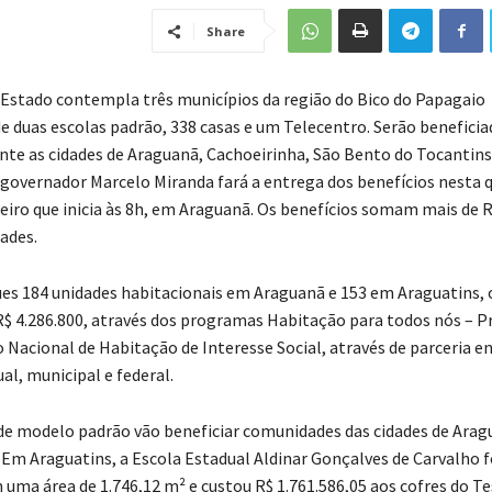
Share
Estado contempla três municípios da região do Bico do Papagaio
e duas escolas padrão, 338 casas e um Telecentro. Serão beneficia
te as cidades de Araguanã, Cachoeirinha, São Bento do Tocantins
 governador Marcelo Miranda fará a entrega dos benefícios nesta q
eiro que inicia às 8h, em Araguanã. Os benefícios somam mais de R
ades.
es 184 unidades habitacionais em Araguanã e 153 em Araguatins,
 4.286.800, através dos programas Habitação para todos nós – P
 Nacional de Habitação de Interesse Social, através de parceria en
al, municipal e federal.
 de modelo padrão vão beneficiar comunidades das cidades de Arag
 Em Araguatins, a Escola Estadual Aldinar Gonçalves de Carvalho f
 uma área de 1.746,12 m² e custou R$ 1.761.586,05 aos cofres do T