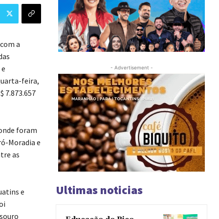
 com a
das
 e
- Advertisement -
uarta-feira,
$ 7.873.657
 onde foram
ró-Moradia e
tre as
Ultimas noticias
uatins e
oi
esouro