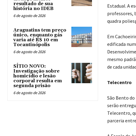
resultado de sua
Estadual. A es
história no IDEB
professores, b
6 de agosto de 2026
quadra polies
Araguatins tem preço
único, enquanto gás
Em Cachoeirin
varia até R$ 10 em
edificada num
Tocantinópolis
Desenvolvimen
6 de agosto de 2026
mesmo padrão 
SÍTIO NOVO:
de cada unida
Investigação sobre
homicídio e lesão
corporal resulta em
Telecentro
segunda prisão
6 de agosto de 2026
São Bento do
serão entregu
Telecentro, q
parceria entre
A Escola da J