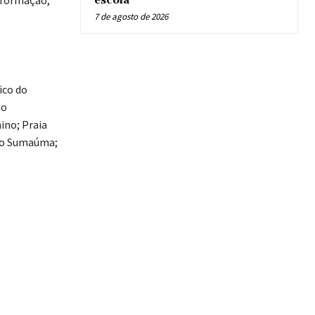
escola
7 de agosto de 2026
ico do
do
ino; Praia
ado Sumaúma;