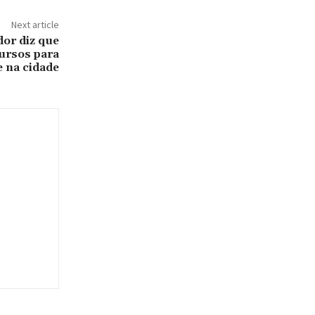
Next article
or diz que
ursos para
e na cidade