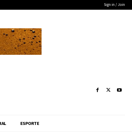
Sign in / Join
RAL
ESPORTE