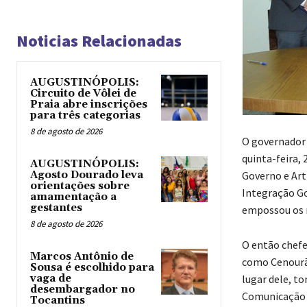
Noticias Relacionadas
AUGUSTINÓPOLIS:
Circuito de Vôlei de
Praia abre inscrições
para três categorias
8 de agosto de 2026
O governador
quinta-feira,
AUGUSTINÓPOLIS:
Agosto Dourado leva
Governo e Arti
orientações sobre
Integração Go
amamentação a
gestantes
empossou os m
8 de agosto de 2026
O então chefe
Marcos Antônio de
como Cenourão
Sousa é escolhido para
vaga de
lugar dele, to
desembargador no
Comunicação S
Tocantins