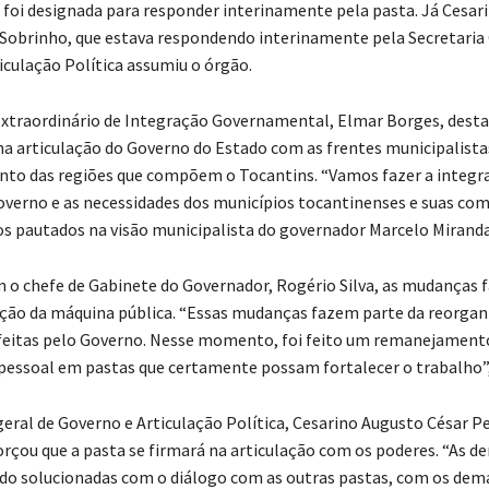
 foi designada para responder interinamente pela pasta. Já Cesar
 Sobrinho, que estava respondendo interinamente pela Secretaria 
iculação Política assumiu o órgão.
Extraordinário de Integração Governamental, Elmar Borges, desta
na articulação do Governo do Estado com as frentes municipalista
to das regiões que compõem o Tocantins. “Vamos fazer a integr
overno e as necessidades dos municípios tocantinenses e suas co
 pautados na visão municipalista do governador Marcelo Miranda
 o chefe de Gabinete do Governador, Rogério Silva, as mudanças 
ção da máquina pública. “Essas mudanças fazem parte da reorgan
feitas pelo Governo. Nesse momento, foi feito um remanejamento
pessoal em pastas que certamente possam fortalecer o trabalho”
geral de Governo e Articulação Política, Cesarino Augusto César Pe
orçou que a pasta se firmará na articulação com os poderes. “As 
do solucionadas com o diálogo com as outras pastas, com os dema