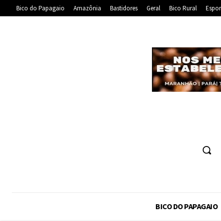
Bico do Papagaio
Amazônia
Bastidores
Geral
Bico Rural
Espor
BICO DO PAPAGAIO