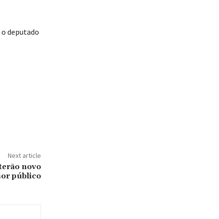
e o deputado
Next article
 terão novo
or público