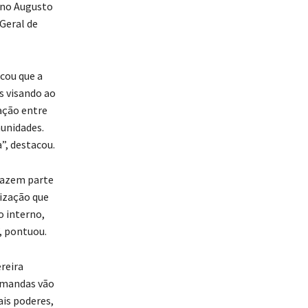
ino Augusto
Geral de
cou que a
s visando ao
ação entre
munidades.
”, destacou.
fazem parte
ização que
 interno,
, pontuou.
reira
demandas vão
is poderes,