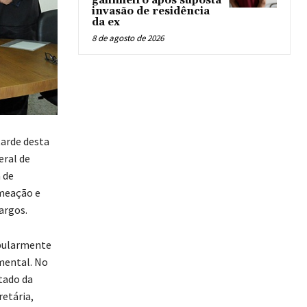
galinheiro após suposta
invasão de residência
da ex
8 de agosto de 2026
tarde desta
eral de
 de
omeação e
argos.
opularmente
mental. No
stado da
etária,