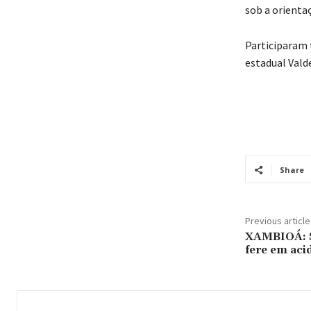
sob a orienta
Participaram 
estadual Vald
Share
Previous article
XAMBIOÁ: S
fere em aci