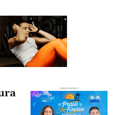
ura
- Advertisement -