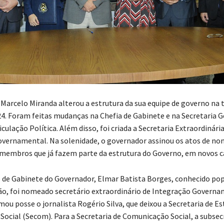
 Marcelo
Miranda alterou a estrutura da sua equipe de governo na 
 24. Foram feitas mudanças na Chefia de Gabinete e na Secretaria G
culação Política. Além disso, foi criada a Secretaria Extraordinária
vernamental. Na solenidade, o governador assinou os atos de n
embros que já fazem parte da estrutura do Governo, em novos c
 de Gabinete do Governador, Elmar Batista Borges, conhecido p
, foi nomeado secretário extraordinário de Integração Governa
mou posse o jornalista Rogério Silva, que deixou a Secretaria de E
ocial (Secom). Para a Secretaria de Comunicação Social, a subsecr