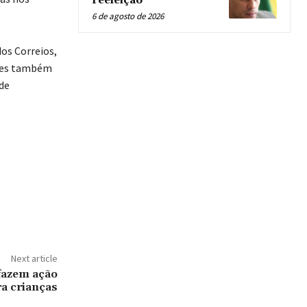
reeleição
6 de agosto de 2026
dos Correios,
Eles também
 de
Next article
fazem ação
ra crianças