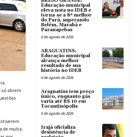
BREJO GRANDE:
Educação municipal
eleva nota no IDEB e
torna-se a 8ª melhor
do Pará, superando
Belém, Marabá e
Parauapebas
6 de agosto de 2026
ARAGUATINS:
Educação municipal
alcança melhor
resultado de sua
história no IDEB
6 de agosto de 2026
ara
 e só abrem
Araguatins tem preço
único, enquanto gás
questões
varia até R$ 10 em
Tocantinópolis
6 de agosto de 2026
estiverem
Irajá oficializa
a de multa.
desistência de
ias nos