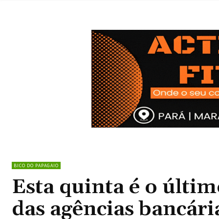
BICO DO PAPAGAIO
Esta quinta é o últi
das agências bancár