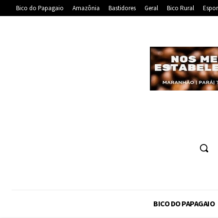
Bico do Papagaio
Amazônia
Bastidores
Geral
Bico Rural
Espor
BICO DO PAPAGAIO