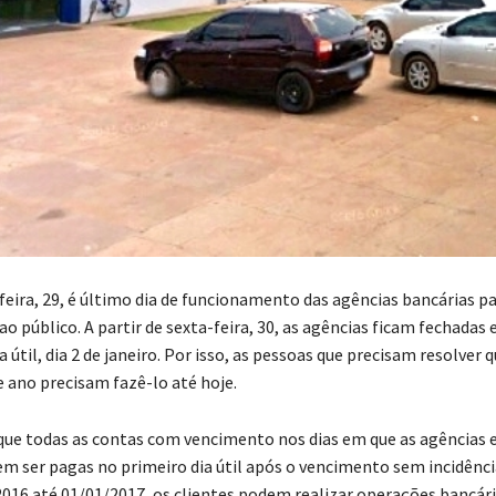
feira, 29, é último dia de funcionamento das agências bancárias p
 público. A partir de sexta-feira, 30, as agências ficam fechadas
 útil, dia 2 de janeiro. Por isso, as pessoas que precisam resolver 
e ano precisam fazê-lo até hoje.
que todas as contas com vencimento nos dias em que as agências 
m ser pagas no primeiro dia útil após o vencimento sem incidênci
2016 até 01/01/2017, os clientes podem realizar operações bancár