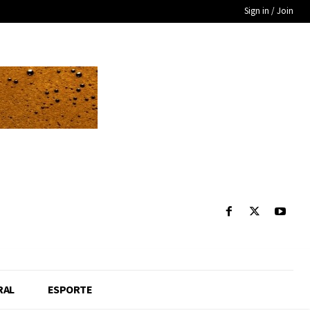
Sign in / Join
RAL
ESPORTE