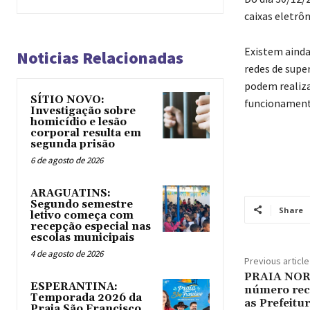
caixas eletrô
Existem ainda
Noticias Relacionadas
redes de supe
podem realizar
SÍTIO NOVO:
funcionamento
Investigação sobre
homicídio e lesão
corporal resulta em
segunda prisão
6 de agosto de 2026
ARAGUATINS:
Segundo semestre
Share
letivo começa com
recepção especial nas
escolas municipais
4 de agosto de 2026
Previous article
PRAIA NORT
ESPERANTINA:
número reco
Temporada 2026 da
as Prefeitu
Praia São Francisco