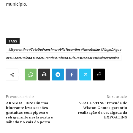
município.
TAGS
#Esperantina #TotaDoFrancimar #VilaTocantins #NovaUniao #PingoDAgua
#PA SantaHelena #PedraGrande #Tobasa #DiaDasMaes #FestivalDePremios
Previous article
Next article
ARAGUATINS: Cinema
ARAGUATINS: Emenda de
itinerante leva sessões
Wiston Gomes garantiu
gratuitas com pipoca e
realização da cavalgada da
refrigerante nesta sexta e
EXPOATINS
sábado no cais do porto