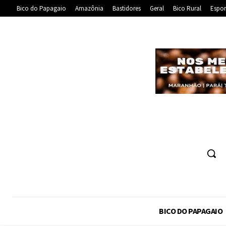
Bico do Papagaio
Amazônia
Bastidores
Geral
Bico Rural
Espor
BICO DO PAPAGAIO