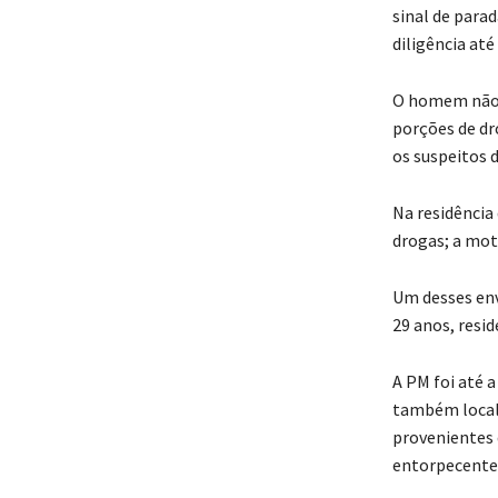
sinal de parad
diligência até
O homem não p
porções de dr
os suspeitos d
Na residência 
drogas; a mot
Um desses env
29 anos, resi
A PM foi até a
também locali
provenientes 
entorpecente