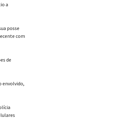
io a
sua posse
rpecente com
ões de
o envolvido,
lícia
lulares