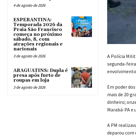
4 de agosto de 2026
ESPERANTINA:
Temporada 2026 da
Praia São Francisco
começa no próximo
sábado, 8, com
atrações regionais e
nacionais
A Polícia Mil
3 de agosto de 2026
segunda-feira,
ARAGUATINS: Dupla é
envolvimento c
presa após furto de
roupas em loja
Em poder dos 
3 de agosto de 2026
mais de 20 gr
dinheiro; onz
Marabá-PA e 
A PM realizav
deparou com o