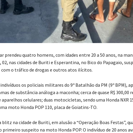
itar prendeu quatro homens, com idades entre 20 a 50 anos, na ma
 02, nas cidades de Buriti e Esperantina, no Bico do Papagaio, susp
om o tráfico de drogas e outros atos ilícitos.
indivíduos os policiais militares do 9º Batalhão da PM (9º BPM), 
amas de substância análoga a maconha; cerca de quase R$ 300,00 r
e aparelhos celulares; duas motocicletas, sendo uma Honda NXR 15
uma moto Honda POP 110, placa de Goiatins-TO.
a blitz na cidade de Buriti, em alusão a “Operação Boas Festas”, q
 primeiro suspeito na moto Honda POP. O indivíduo de 20 anos a