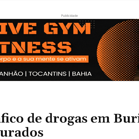
Publicidade
fico de drogas em Buri
turados