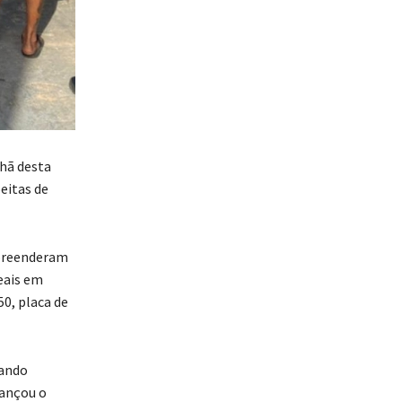
nhã desta
eitas de
apreenderam
eais em
0, placa de
uando
vançou o