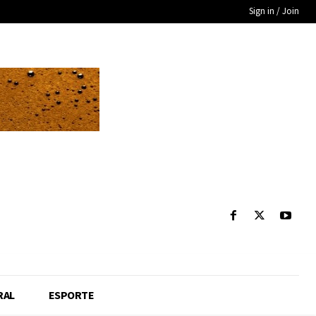
Sign in / Join
RAL
ESPORTE