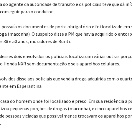
a do agente da autoridade de transito e os policiais teve que dá iníc
 conseguir para o condutor.
ossuía os documentos de porte obrigatório e foi localizado em 
oga (maconha). O suspeito disse a PM que havia adquirido o ento
e 38 e 50 anos, moradores de Buriti.
desses dois envolvidos os policiais localizaram várias outras porç
o Honda NXR sem documentação e seis aparelhos celulares.
olvidos disse aos policiais que vendia droga adquirida com o quart
dente em Esperantina.
 casa do homem onde foi localizado e preso. Em sua residência a po
zou pequenas porções de drogas (maconha), e cinco aparelhos ce
de pessoas viciadas que possivelmente trocavam os aparelhos por
.