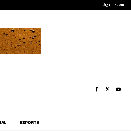
Sign in / Join
RAL
ESPORTE