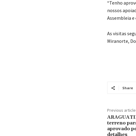
“Tenho aprove
nossos apoiad
Assembleia e 
As visitas se
Miranorte, Do
Share
Previous article
ARAGUATINS
terreno par
aprovado pe
detalhes