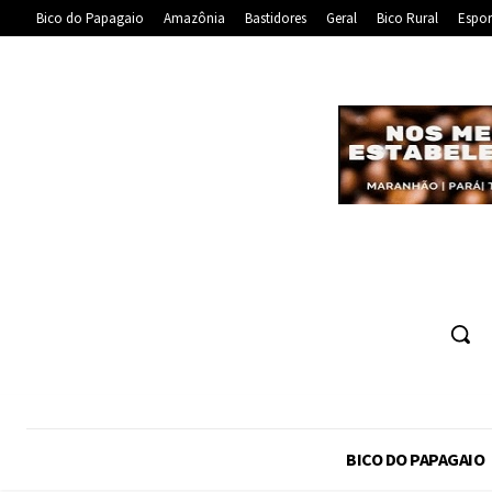
Bico do Papagaio
Amazônia
Bastidores
Geral
Bico Rural
Espor
BICO DO PAPAGAIO