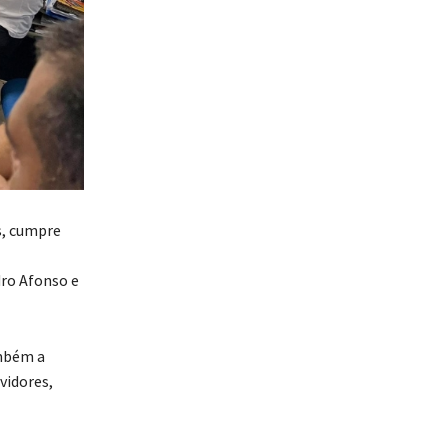
s, cumpre
dro Afonso e
ambém a
vidores,