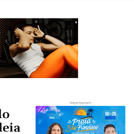
- Advertisement -
do
leia