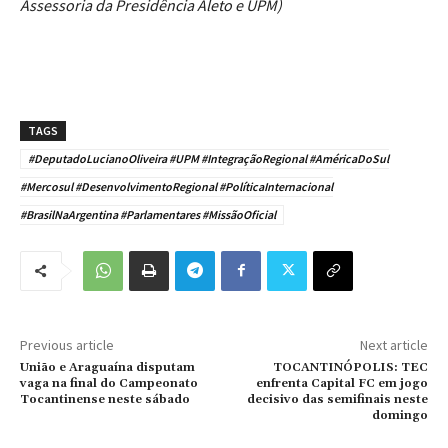
Assessoria da Presidência Aleto e UPM)
TAGS
#DeputadoLucianoOliveira #UPM #IntegraçãoRegional #AméricaDoSul
#Mercosul #DesenvolvimentoRegional #PolíticaInternacional
#BrasilNaArgentina #Parlamentares #MissãoOficial
Previous article
Next article
União e Araguaína disputam
TOCANTINÓPOLIS: TEC
vaga na final do Campeonato
enfrenta Capital FC em jogo
Tocantinense neste sábado
decisivo das semifinais neste
domingo