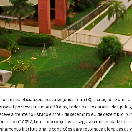
Tocantins oficializou, nesta segunda-feira (8), a criação de uma 
nsável por revisar, em até 60 dias, todos os atos praticados pela 
steve à frente do Estado entre 3 de setembro e 5 de dezembro. A in
 Decreto nº 7.052, tem como objetivo assegurar continuidade nos s
linhamento institucional e condições para retomada plena das ativ