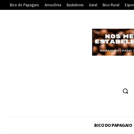
Bico do Papagaio
Amazônia
Bastidores
Geral
Bico Rural
Espor
BICO DO PAPAGAIO