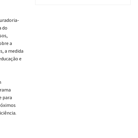
uradoria-
a do
sos,
obre a
es, a medida
educação e
m
orama
e para
próximos
ciência.