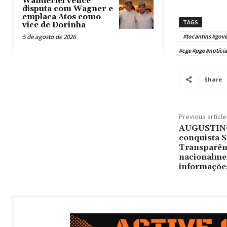
Wanderlei vence
disputa com Wagner e
emplaca Atos como
TAGS
vice de Dorinha
5 de agosto de 2026
#tocantins #gove
#cge #pge #notícia
Share
Previous article
AUGUSTINÓ
conquista S
Transparênc
nacionalmen
informaçõe