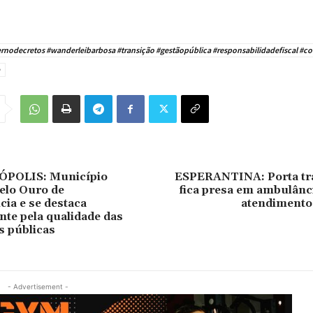
rnodecretos #wanderleibarbosa #transição #gestãopública #responsabilidadefiscal #co
POLIS: Município
ESPERANTINA: Porta tra
elo Ouro de
fica presa em ambulânc
ia e se destaca
atendimento 
te pela qualidade das
s públicas
- Advertisement -