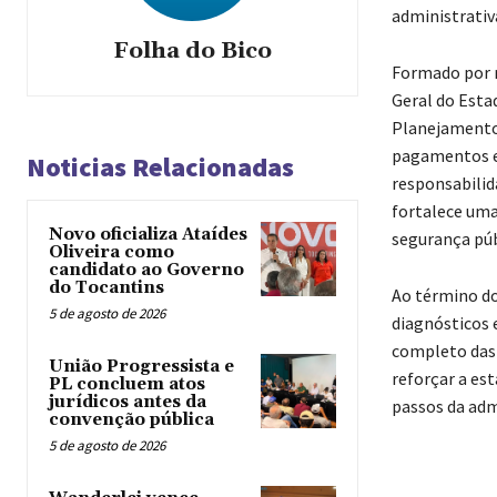
administrativ
Folha do Bico
Formado por r
Geral do Esta
Planejamento 
pagamentos e
Noticias Relacionadas
responsabilida
fortalece uma
Novo oficializa Ataídes
segurança púb
Oliveira como
candidato ao Governo
do Tocantins
Ao término do
5 de agosto de 2026
diagnósticos 
completo das 
União Progressista e
reforçar a est
PL concluem atos
jurídicos antes da
passos da adm
convenção pública
5 de agosto de 2026