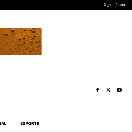
Sign in / Join
RAL
ESPORTE