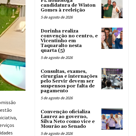
PL homologa
candidatura de Wiston
Gomes à reeleição
5 de agosto de 2026
Dorinha realiza
convenção no centro, e
Vicentinho em
Taquaralto nesta
quarta (5)
5 de agosto de 2026
Consultas, exames,
cirurgias e internações
pelo Servir devem ser
suspensos por falta de
pagamento
5 de agosto de 2026
Comissão
gestão
Convenção oficializa
Laurez ao governo,
iciativa,
Silva Neto como vice e
erviços
Mourão ao Senado
idades
5 de agosto de 2026