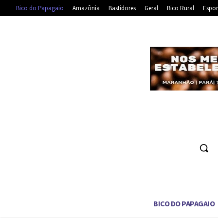
Bico do Papagaio
Amazônia
Bastidores
Geral
Bico Rural
Espor
BICO DO PAPAGAIO