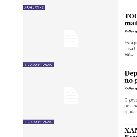
ARAGUATINS
TOC
mat
Folha d
Está p
casa C
em...
BICO DO PAPAGAIO
Dep
no 
Folha d
O gov
pessoa
ligada
BICO DO PAPAGAIO
XAM