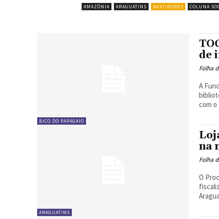
AMAZÔNIA
ARAGUATINS
BASTIDORES
COLUNA SO
TOC
de 
Folha d
A Fund
biblio
com o 
BICO DO PAPAGAIO
Loj
na 
Folha d
O Proc
fiscal
Aragua
ARAGUATINS