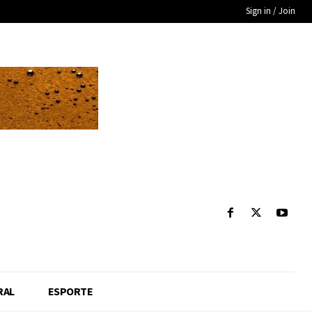
Sign in / Join
RAL
ESPORTE