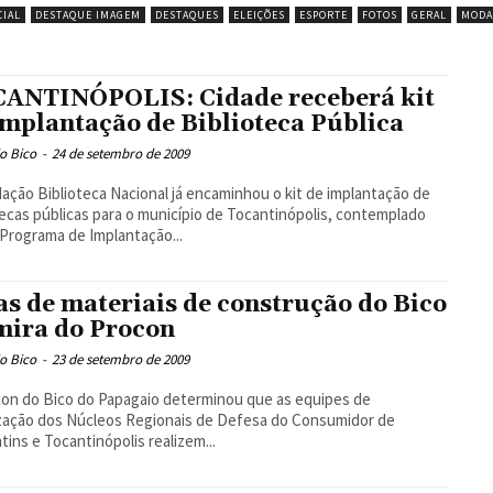
CIAL
DESTAQUE IMAGEM
DESTAQUES
ELEIÇÕES
ESPORTE
FOTOS
GERAL
MODA
ANTINÓPOLIS: Cidade receberá kit
implantação de Biblioteca Pública
o Bico
-
24 de setembro de 2009
ação Biblioteca Nacional já encaminhou o kit de implantação de
tecas públicas para o município de Tocantinópolis, contemplado
Programa de Implantação...
as de materiais de construção do Bico
mira do Procon
o Bico
-
23 de setembro de 2009
on do Bico do Papagaio determinou que as equipes de
ização dos Núcleos Regionais de Defesa do Consumidor de
tins e Tocantinópolis realizem...