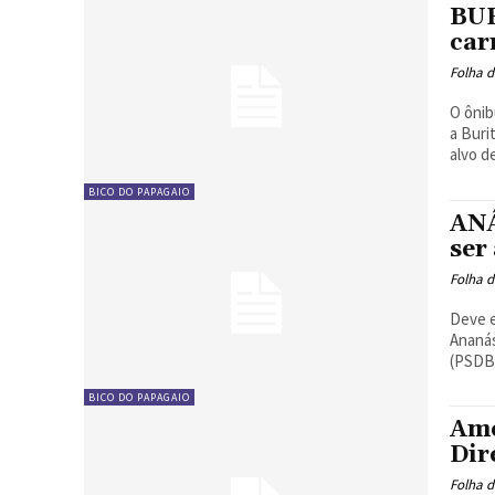
BUR
car
Folha d
O ônib
a Buri
alvo d
BICO DO PAPAGAIO
ANÁ
ser
Folha d
Deve e
Ananás
(PSDB)
BICO DO PAPAGAIO
Amé
Dir
Folha d