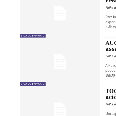
Fes
Folha d
Para i
experi
e Abas
BICO DO PAPAGAIO
AU
ass
Folha d
A Polí
poucos
18h30 d
BICO DO PAPAGAIO
TOC
aci
Folha d
Um cap