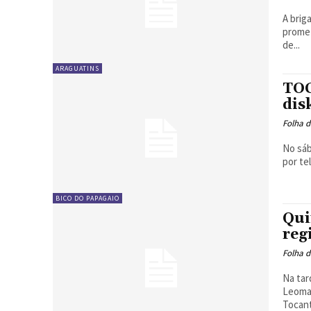
A brig
promet
de...
ARAGUATINS
TOC
dis
Folha d
No sáb
por te
BICO DO PAPAGAIO
Qui
reg
Folha d
Na tar
Leomar
Tocanti