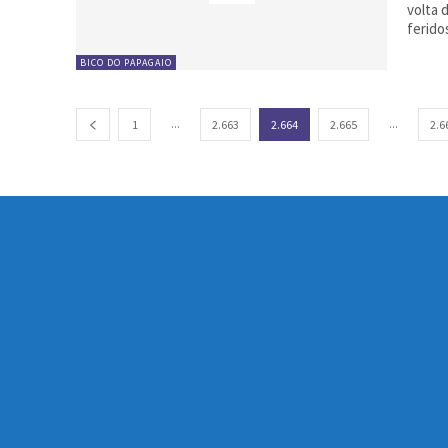
volta 
ferido
BICO DO PAPAGAIO
...
...
1
2.663
2.664
2.665
2.6