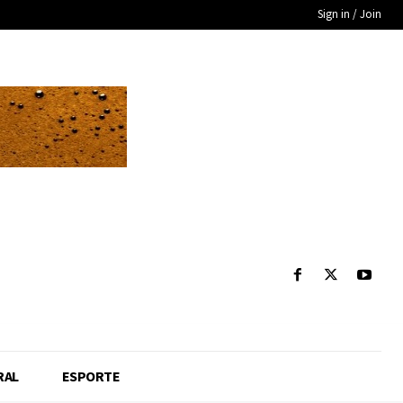
Sign in / Join
RAL
ESPORTE