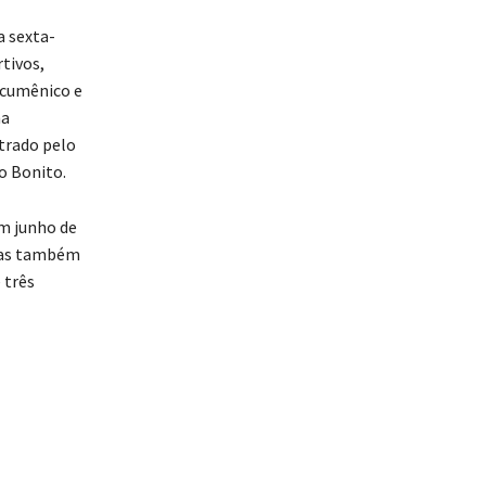
a sexta-
rtivos,
ecumênico e
na
strado pelo
o Bonito.
em junho de
 mas também
 três