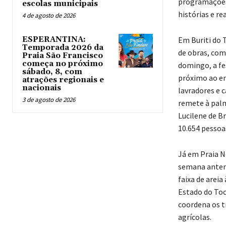
programações 
escolas municipais
histórias e r
4 de agosto de 2026
ESPERANTINA:
Em Buriti do 
Temporada 2026 da
de obras, com
Praia São Francisco
começa no próximo
domingo, a fe
sábado, 8, com
próximo ao enc
atrações regionais e
nacionais
lavradores e 
3 de agosto de 2026
remete à palme
Lucilene de B
10.654 pessoa
Já em Praia N
semana anteri
faixa de arei
Estado do Toc
coordena os t
agrícolas.