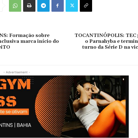
S: Formação sobre
TOCANTINÓPOLIS: TEC p
clusiva marca início do
o Parnahyba e termin
eiTO
turno da Série D na vi
- Advertisement -