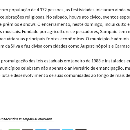
om população de 4.372 pessoas, as festividades iniciaram ainda n
 celebrações religiosas. No sábado, houve ato cívico, eventos espo
de prêmios e shows. O encerramento, neste domingo, inclui culto 
 musicais. Fundado por agricultores e pescadores, Sampaio tem 
 pecuária suas principais fontes econômicas. O município é admini
m da Silva e faz divisa com cidades como Augustinópolis e Carrasc
 promulgação das leis estaduais em janeiro de 1988 e instalados 
 municípios celebram não apenas o aniversário de emancipação,
de luta e desenvolvimento de suas comunidades ao longo de mais de
iDoTocantins #Sampaio #PraiaNorte