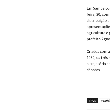
Em Sampaio, c
feira, 30, com
distribuição 
apresentações
agricultura e
prefeito Agno
Criados com a
1989, os três
a trajetória 
décadas.
TAGS
#Burit