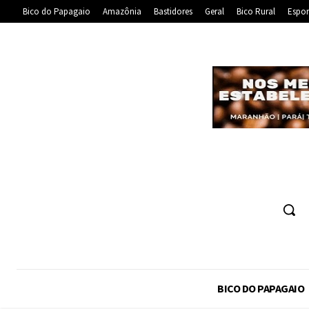
Bico do Papagaio
Amazônia
Bastidores
Geral
Bico Rural
Espor
BICO DO PAPAGAIO