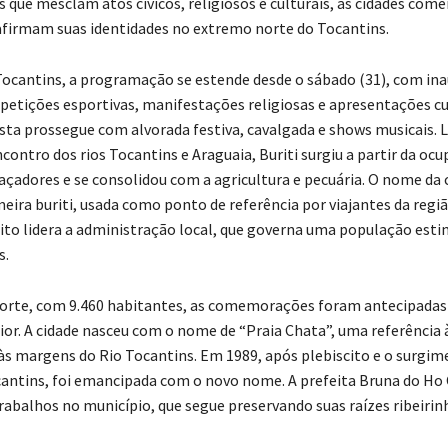
que mesclam atos cívicos, religiosos e culturais, as cidades co
eafirmam suas identidades no extremo norte do Tocantins.
Tocantins, a programação se estende desde o sábado (31), com in
petições esportivas, manifestações religiosas e apresentações cu
sta prossegue com alvorada festiva, cavalgada e shows musicais. 
ontro dos rios Tocantins e Araguaia, Buriti surgiu a partir da oc
caçadores e se consolidou com a agricultura e pecuária. O nome da 
ira buriti, usada como ponto de referência por viajantes da regiã
rito lidera a administração local, que governa uma população est
s.
orte, com 9.460 habitantes, as comemorações foram antecipadas
or. A cidade nasceu com o nome de “Praia Chata”, uma referência 
a às margens do Rio Tocantins. Em 1989, após plebiscito e o surgi
antins, foi emancipada com o novo nome. A prefeita Bruna do Ho
rabalhos no município, que segue preservando suas raízes ribeirin