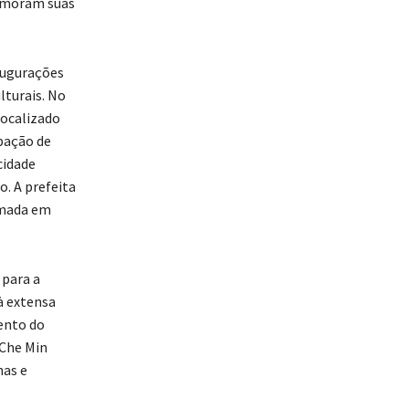
memoram suas
augurações
lturais. No
Localizado
upação de
cidade
o. A prefeita
imada em
 para a
à extensa
mento do
 Che Min
has e