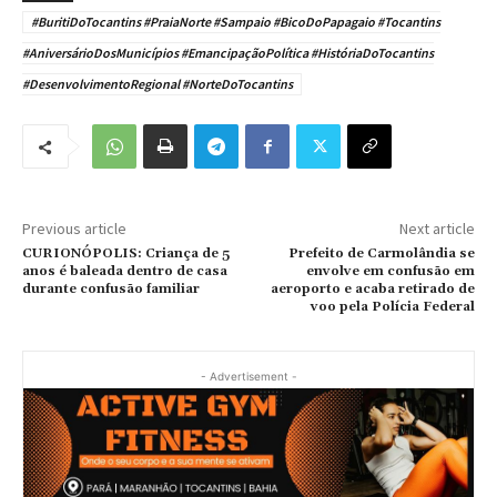
#BuritiDoTocantins #PraiaNorte #Sampaio #BicoDoPapagaio #Tocantins
#AniversárioDosMunicípios #EmancipaçãoPolítica #HistóriaDoTocantins
#DesenvolvimentoRegional #NorteDoTocantins
Previous article
Next article
CURIONÓPOLIS: Criança de 5
Prefeito de Carmolândia se
anos é baleada dentro de casa
envolve em confusão em
durante confusão familiar
aeroporto e acaba retirado de
voo pela Polícia Federal
- Advertisement -