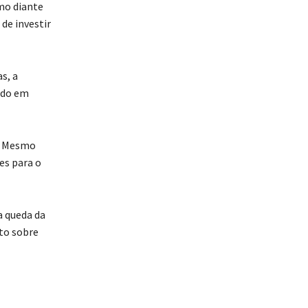
mo diante
de investir
s, a
ndo em
á. Mesmo
es para o
a queda da
to sobre