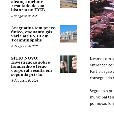
alcança melhor
resultado de sua
história no IDEB
6 de agosto de 2026
Araguatins tem preço
único, enquanto gás
varia até R$ 10 em
Tocantinópolis
6 de agosto de 2026
Mesmo com a f
SÍTIO NOVO:
Investigação sobre
enfrentar, co
homicídio e lesão
corporal resulta em
Participação 
segunda prisão
conseguindo m
6 de agosto de 2026
Segundo o pref
municipal tem
por novas font