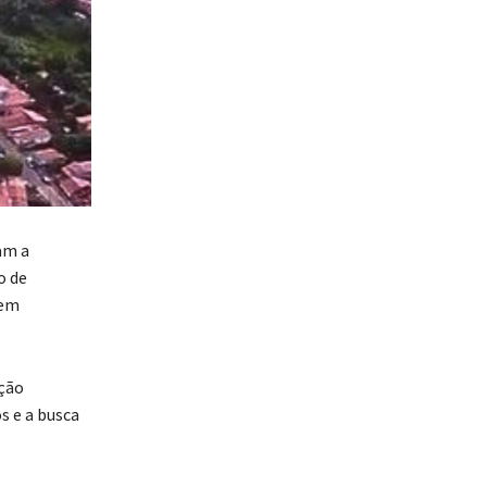
am a
o de
vem
ação
s e a busca