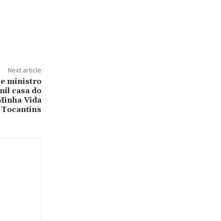
Next article
e ministro
mil casa do
Minha Vida
 Tocantins