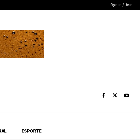
Sign in / Join
RAL
ESPORTE