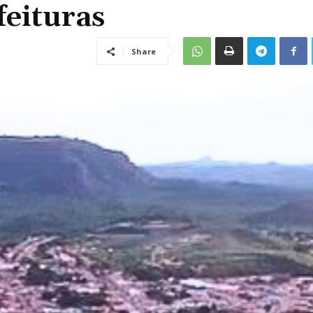
feituras
Share