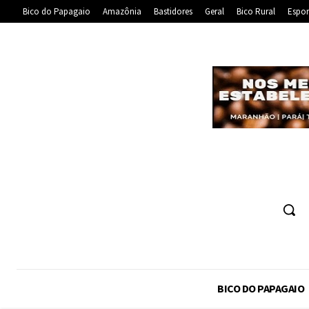
Bico do Papagaio
Amazônia
Bastidores
Geral
Bico Rural
Espor
BICO DO PAPAGAIO