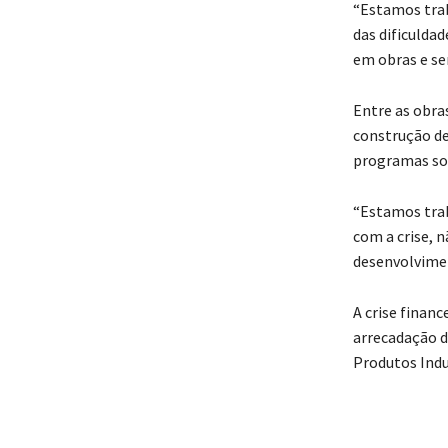
“Estamos trab
das dificulda
em obras e ser
Entre as obra
construção de
programas soc
“Estamos trab
com a crise, 
desenvolvimen
A crise financ
arrecadação d
Produtos Indu