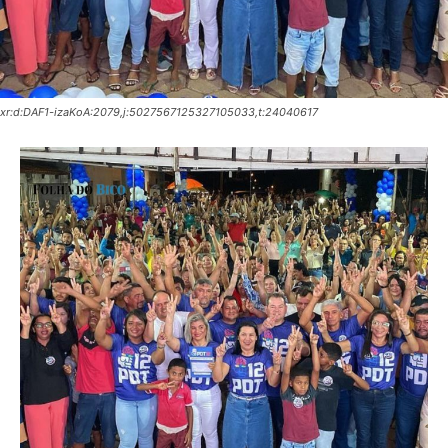
xr:d:DAF1-izaKoA:2079,j:5027567125327105033,t:24040617