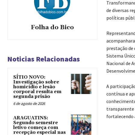
Transformando
de diversas r
políticas públ
Folha do Bico
Representando
acompanharam
prestação de 
Sistema Único
Noticias Relacionadas
Nacional de A
Desenvolvimen
SÍTIO NOVO:
Investigação sobre
A participaçã
homicídio e lesão
corporal resulta em
contínua e ap
segunda prisão
conhecimentos
6 de agosto de 2026
transparente 
fortalecendo a
ARAGUATINS:
Segundo semestre
letivo começa com
recepção especial nas