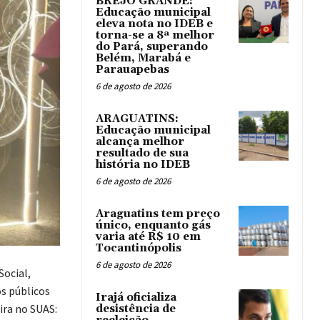
BREJO GRANDE:
Educação municipal
eleva nota no IDEB e
torna-se a 8ª melhor
do Pará, superando
Belém, Marabá e
Parauapebas
6 de agosto de 2026
ARAGUATINS:
Educação municipal
alcança melhor
resultado de sua
história no IDEB
6 de agosto de 2026
Araguatins tem preço
único, enquanto gás
varia até R$ 10 em
Tocantinópolis
6 de agosto de 2026
Social,
s públicos
Irajá oficializa
ira no SUAS:
desistência de