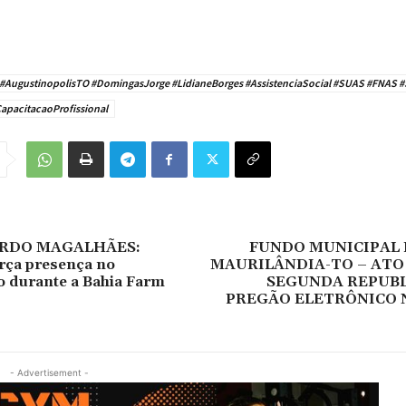
 #AugustinopolisTO #DomingasJorge #LidianeBorges #AssistenciaSocial #SUAS #FNAS 
apacitacaoProfissional
ARDO MAGALHÃES:
FUNDO MUNICIPAL 
orça presença no
MAURILÂNDIA-TO – ATO
 durante a Bahia Farm
SEGUNDA REPUBL
PREGÃO ELETRÔNICO N
- Advertisement -