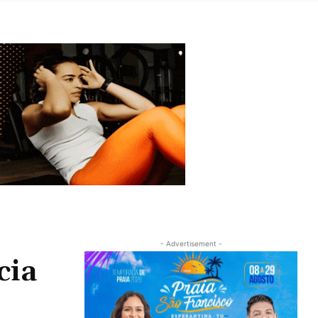
- Advertisement -
cia