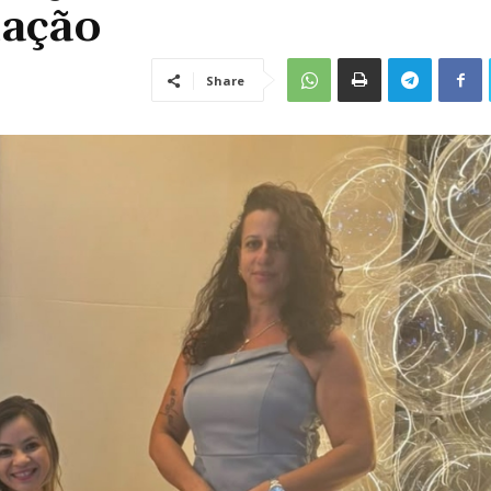
lação
Share