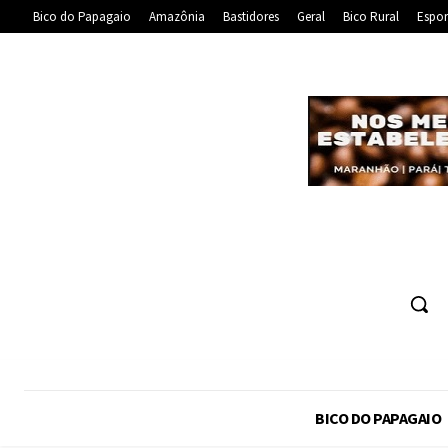
Bico do Papagaio
Amazônia
Bastidores
Geral
Bico Rural
Espor
BICO DO PAPAGAIO