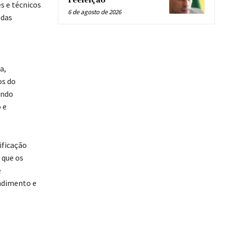
reeleição
s e técnicos
6 de agosto de 2026
 das
a,
os do
undo
 e
ificação
 que os
e
endimento e