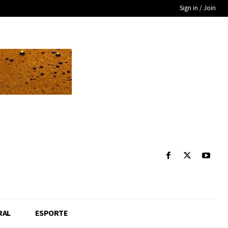
Sign in / Join
RAL
ESPORTE