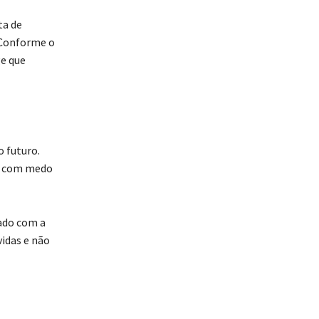
ta de
 Conforme o
ge que
o futuro.
os com medo
nado com a
idas e não