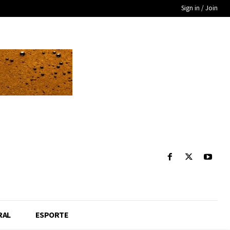
Sign in / Join
RAL
ESPORTE