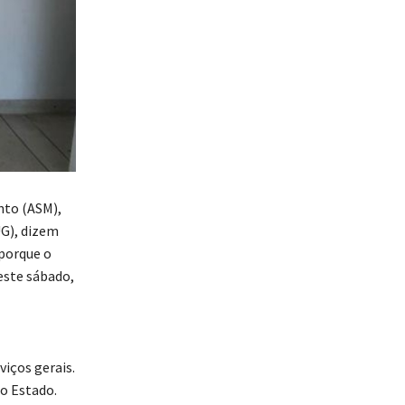
nto (ASM),
UG), dizem
 porque o
este sábado,
viços gerais.
o Estado.