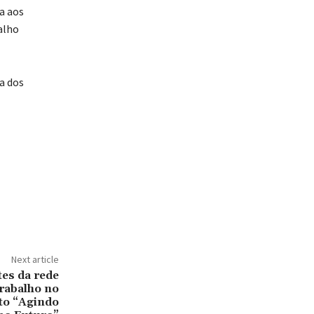
a aos
alho
a dos
Next article
es da rede
rabalho no
to “Agindo