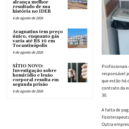
alcança melhor
resultado de sua
história no IDEB
6 de agosto de 2026
Araguatins tem preço
único, enquanto gás
varia até R$ 10 em
Tocantinópolis
6 de agosto de 2026
Profissionais
SÍTIO NOVO:
Investigação sobre
responsável p
homicídio e lesão
corporal resulta em
que estão há 
segunda prisão
contrato da e
6 de agosto de 2026
30.
A falta de pa
fisioterapeuta
Outra empresa