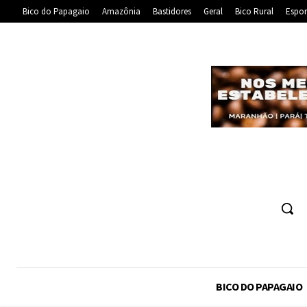
Bico do Papagaio
Amazônia
Bastidores
Geral
Bico Rural
Espor
BICO DO PAPAGAIO