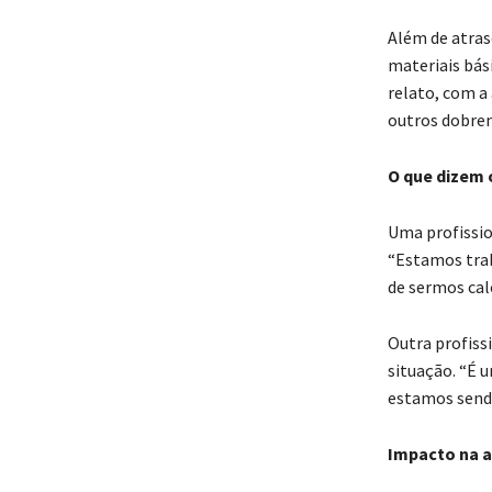
Além de atras
materiais bás
relato, com a
outros dobrem
O que dizem 
Uma profission
“Estamos tra
de sermos cal
Outra profiss
situação. “É 
estamos sendo
Impacto na a