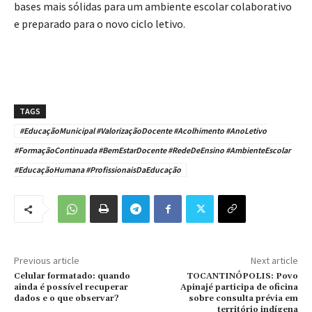
bases mais sólidas para um ambiente escolar colaborativo
e preparado para o novo ciclo letivo.
TAGS
#EducaçãoMunicipal #ValorizaçãoDocente #Acolhimento #AnoLetivo
#FormaçãoContinuada #BemEstarDocente #RedeDeEnsino #AmbienteEscolar
#EducaçãoHumana #ProfissionaisDaEducação
Previous article
Next article
Celular formatado: quando
TOCANTINÓPOLIS: Povo
ainda é possível recuperar
Apinajé participa de oficina
dados e o que observar?
sobre consulta prévia em
território indígena