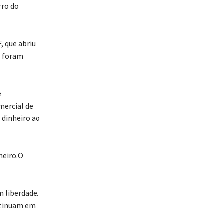
rro do
, que abriu
s foram
e
mercial de
 dinheiro ao
heiro.O
m liberdade.
ontinuam em