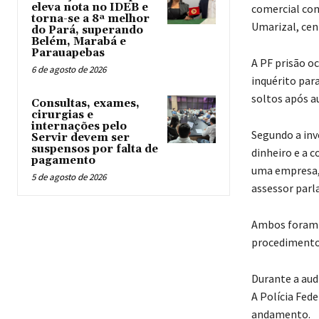
eleva nota no IDEB e
comercial com
torna-se a 8ª melhor
Umarizal, cen
do Pará, superando
Belém, Marabá e
Parauapebas
A PF prisão oc
6 de agosto de 2026
inquérito par
soltos após au
Consultas, exames,
cirurgias e
internações pelo
Segundo a inv
Servir devem ser
suspensos por falta de
dinheiro e a 
pagamento
uma empresa, 
5 de agosto de 2026
assessor parl
Ambos foram d
procedimento 
Durante a aud
A Polícia Fed
andamento.