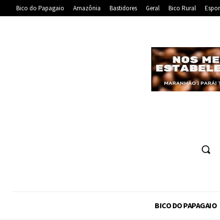
Bico do Papagaio
Amazônia
Bastidores
Geral
Bico Rural
Espor
BICO DO PAPAGAIO