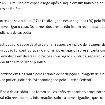
 R$ 1,1 milhão em espécie logo após o saque em um banco no bai
tro de Belém.
orreu na sexta-feira (17) e foi divulgada nesta segunda (20) pela PF
a investigar o caso. Os nomes dos presos não foram revelados; ele
diência de custódia.
estigação, o saque de alto valor em espécie é indício de lavagem d
corrupção foi configurada no momento em que o representante co
envolvida em diversas licitações com órgãos públicos, repassou o
amentar, um servidor público.
etidos em flagrante pelos crimes de corrupção e lavagem de din
de polícia judiciária foi homologado pela Justiça Federal.
iência de custódia eles foram soltos e vão responder o processo e
eral não revelou mais informações sobre as investigações, que c