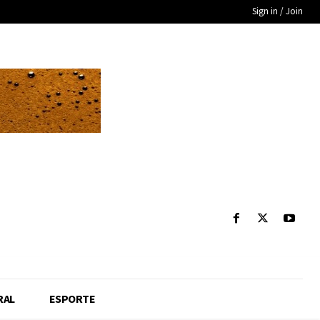
Sign in / Join
RAL
ESPORTE