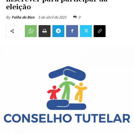
eleição
5 de abril de 2023
0
By
Folha do Bico