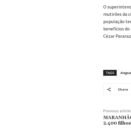
O superintend
mutirões da c
população tem
benefícios do
Cézar Pararaz
TAGS
Aragua
Share
Previous article
MARANHÃO: 
2.400 filho