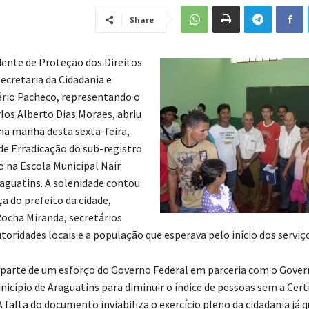
Share
ente de Proteção dos Direitos
cretaria da Cidadania e
ério Pacheco, representando o
rlos Alberto Dias Moraes, abriu
na manhã desta sexta-feira,
 de Erradicação do sub-registro
 na Escola Municipal Nair
aguatins. A solenidade contou
a do prefeito da cidade,
Rocha Miranda, secretários
toridades locais e a população que esperava pelo início dos serviç
 parte de um esforço do Governo Federal em parceria com o Gover
nicípio de Araguatins para diminuir o índice de pessoas sem a Cert
falta do documento inviabiliza o exercício pleno da cidadania já q