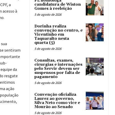
PL homologa
CPF, a
candidatura de Wiston
Gomes à reeleição
m acesso à
5 de agosto de 2026
no.
Dorinha realiza
convenção no centro, e
Vicentinho em
Taquaralto nesta
quarta (5)
 sua
5 de agosto de 2026
 se sentiram
 importante
Consultas, exames,
sub-
cirurgias e internações
pelo Servir devem ser
 equipe da
suspensos por falta de
do resgate
pagamento
sentimos
5 de agosto de 2026
 uma ação
Convenção oficializa
a população
Laurez ao governo,
ascimento,
Silva Neto como vice e
Mourão ao Senado
5 de agosto de 2026