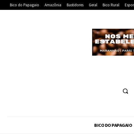
Bico do Papagaio
Amazônia
Bastidores
Geral
Bico Rural
Espor
BICO DO PAPAGAIO