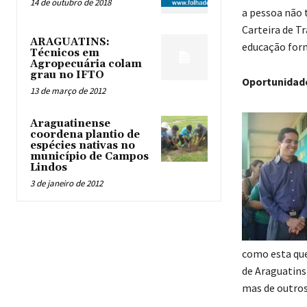
14 de outubro de 2018
a pessoa não 
Carteira de T
ARAGUATINS:
educação form
Técnicos em
Agropecuária colam
grau no IFTO
Oportunidad
13 de março de 2012
Araguatinense
coordena plantio de
espécies nativas no
município de Campos
Lindos
3 de janeiro de 2012
como esta que
de Araguatins
mas de outro