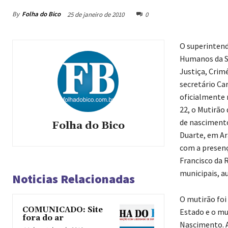
By
Folha do Bico
25 de janeiro de 2010
0
O superintend
Humanos da Se
Justiça, Crim
secretário Ca
oficialmente 
22, o Mutirão
de nascimento
Folha do Bico
Duarte, em Ar
com a presenç
Francisco da 
municipais, au
Noticias Relacionadas
O mutirão foi
COMUNICADO: Site
Estado e o mu
fora do ar
Nascimento. A 