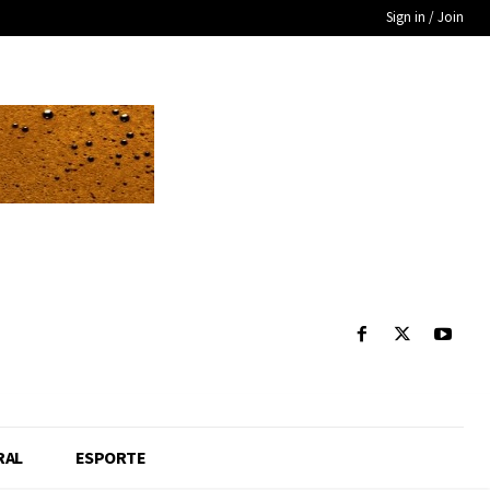
Sign in / Join
RAL
ESPORTE