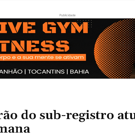
Publicidade
o do sub-registro at
emana