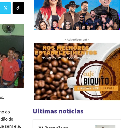
- Advertisement -
os.
Ultimas noticias
no do
idão de
ue sem ele,