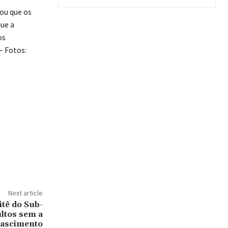
ou que os
ue a
os
– Fotos:
Next article
ê do Sub-
ultos sem a
Nascimento