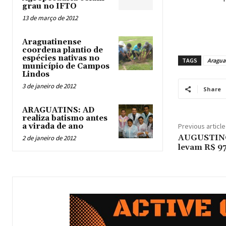
grau no IFTO
13 de março de 2012
Araguatinense
coordena plantio de
espécies nativas no
TAGS
Aragua
município de Campos
Lindos
3 de janeiro de 2012
Share
ARAGUATINS: AD
realiza batismo antes
a virada de ano
Previous article
AUGUSTINÓ
2 de janeiro de 2012
levam R$ 97