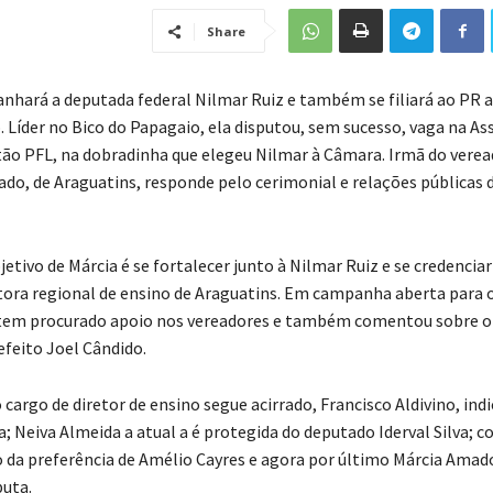
Share
hará a deputada federal Nilmar Ruiz e também se filiará ao PR 
 Líder no Bico do Papagaio, ela disputou, sem sucesso, vaga na A
tão PFL, na dobradinha que elegeu Nilmar à Câmara. Irmã do verea
do, de Araguatins, responde pelo cerimonial e relações públicas d
jetivo de Márcia é se fortalecer junto à Nilmar Ruiz e se credencia
etora regional de ensino de Araguatins. Em campanha aberta para 
 tem procurado apoio nos vereadores e também comentou sobre o
efeito Joel Cândido.
 cargo de diretor de ensino segue acirrado, Francisco Aldivino, ind
 Neiva Almeida a atual a é protegida do deputado Iderval Silva; co
 da preferência de Amélio Cayres e agora por último Márcia Amad
puta.