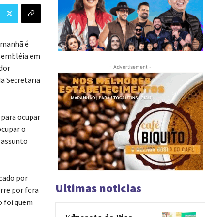
amanhã é
ssembléia em
dor
- Advertisement -
a Secretaria
r para ocupar
ocupar o
 assunto
icado por
Ultimas noticias
rre por fora
o foi quem