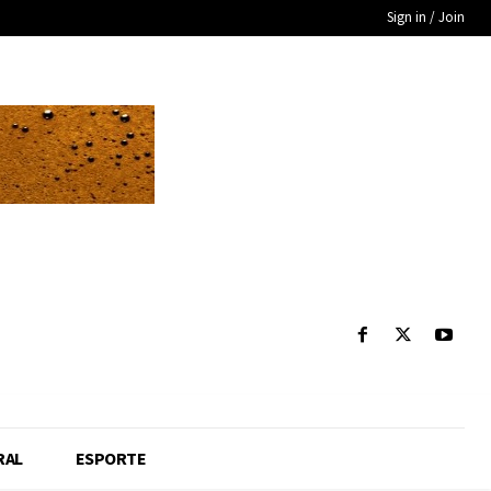
Sign in / Join
RAL
ESPORTE