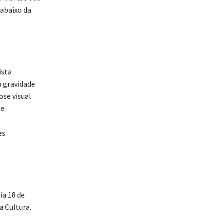
 abaixo da
ista
m gravidade
ose visual
e.
es
ia 18 de
a Cultura.