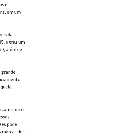
as é
ins, em um
ões da
85, e traz um
90, além de
m grande
anciamento
aquele
relaçam com o
essas
ezes pode
s marcas dos