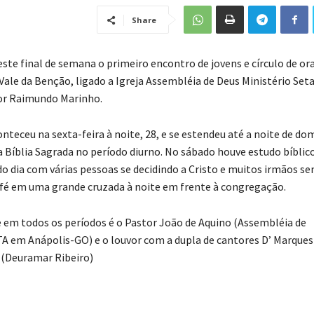
Share
este final de semana o primeiro encontro de jovens e círculo de or
le da Benção, ligado a Igreja Assembléia de Deus Ministério Seta,
or Raimundo Marinho.
nteceu na sexta-feira à noite, 28, e se estendeu até a noite de do
 Bíblia Sagrada no período diurno. No sábado houve estudo bíblic
do dia com várias pessoas se decidindo a Cristo e muitos irmãos s
fé em uma grande cruzada à noite em frente à congregação.
 em todos os períodos é o Pastor João de Aquino (Assembléia de
 em Anápolis-GO) e o louvor com a dupla de cantores D’ Marques
 (Deuramar Ribeiro)