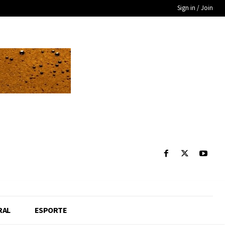
Sign in / Join
RAL
ESPORTE