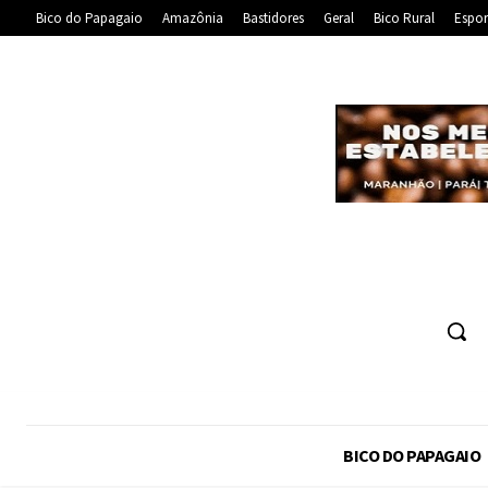
Bico do Papagaio
Amazônia
Bastidores
Geral
Bico Rural
Espor
BICO DO PAPAGAIO