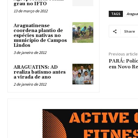
grau no IFTO
13 de março de 2012
TAGS
Aragua
Araguatinense
coordena plantio de
Share
espécies nativas no
município de Campos
Lindos
3 de janeiro de 2012
Previous article
PARÁ: Políc
em Novo Re
ARAGUATINS: AD
realiza batismo antes
a virada de ano
2 de janeiro de 2012