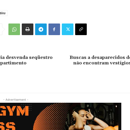
tins
ia desvenda seqüestro
Buscas a desaparecidos d
partimento
não encontram vestígi
- Advertisement -