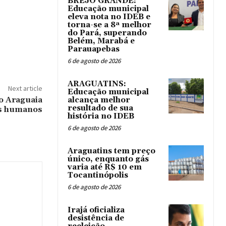
BREJO GRANDE:
Educação municipal
eleva nota no IDEB e
torna-se a 8ª melhor
do Pará, superando
Belém, Marabá e
Parauapebas
6 de agosto de 2026
ARAGUATINS:
Next article
Educação municipal
o Araguaia
alcança melhor
resultado de sua
os humanos
história no IDEB
6 de agosto de 2026
Araguatins tem preço
único, enquanto gás
varia até R$ 10 em
Tocantinópolis
6 de agosto de 2026
Irajá oficializa
desistência de