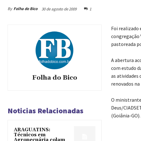
By
Folha do Bico
30 de agosto de 2009
1
Foi realizado 
congregação Va
pastoreada p
A abertura aco
com estudo da
as atividades 
Folha do Bico
renovados na 
O ministrante
Deus/CIADSETA
Noticias Relacionadas
(Goiânia-GO).
ARAGUATINS:
Técnicos em
Agropecuária colam