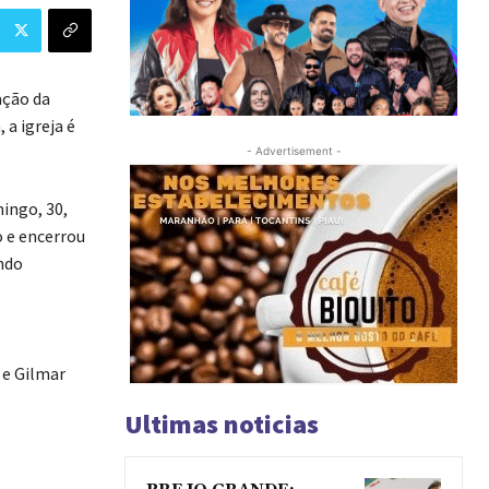
ação da
 a igreja é
- Advertisement -
mingo, 30,
o e encerrou
endo
 e Gilmar
Ultimas noticias