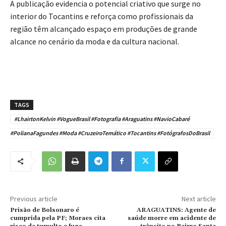
A publicação evidencia o potencial criativo que surge no
interior do Tocantins e reforça como profissionais da
região têm alcançado espaço em produções de grande
alcance no cenário da moda e da cultura nacional.
TAGS
#LhairtonKelvin #VogueBrasil #Fotografia #Araguatins #NavioCabaré
#PolianaFagundes #Moda #CruzeiroTemático #Tocantins #FotógrafosDoBrasil
Previous article
Next article
Prisão de Bolsonaro é
ARAGUATINS: Agente de
cumprida pela PF; Moraes cita
saúde morre em acidente de