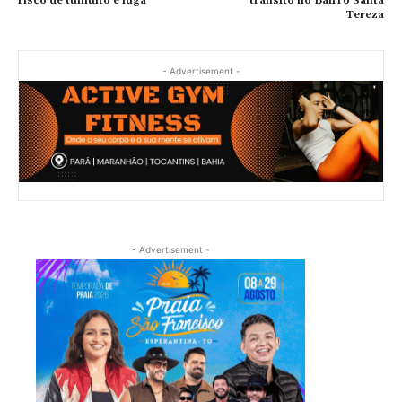
risco de tumulto e fuga
trânsito no Bairro Santa
Tereza
- Advertisement -
- Advertisement -