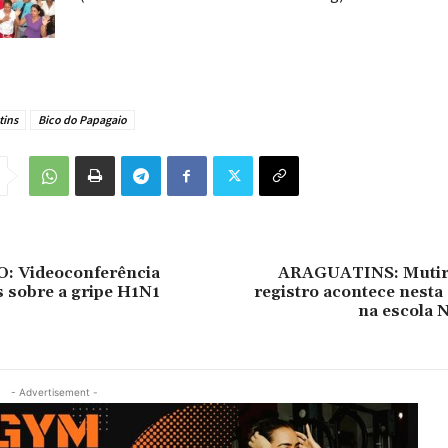
tins
Bico do Papagaio
 Videoconferência
ARAGUATINS: Mutirã
s sobre a gripe H1N1
registro acontece nesta 
na escola 
- Advertisement -