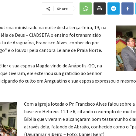
Share
utrina ministrado na noite desta terça-feira, 19, na
léia de Deus – CIADSETA o ensino foi transmitido
sta de Araguaína, Francisco Alves, conhecido por
go” e o louvor pela cantora Leiane de Praia Norte.
Elier e sua esposa Magda vindo de Anápolis-GO, na
que tiveram, ele externou sua gratidão ao Senhor
ticipando do culto em Araguatins e sua esposa expressou o mesmo
Com a igreja lotada o Pr. Francisco Alves falou sobre a
base em Hebreus 11.1 e 6, citando o exemplo de muit
Bíblia que viveram e alcançaram bom testemunho dia
através dela, falando de Abraão, conhecido como o “pai
(Deuramar Ribeiro – Foto: Daniel Berg)