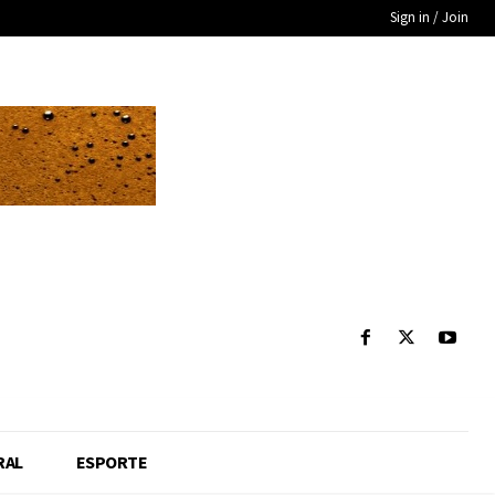
Sign in / Join
RAL
ESPORTE