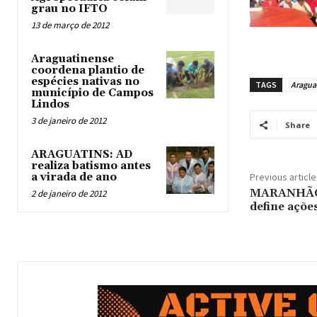
grau no IFTO
13 de março de 2012
Araguatinense
coordena plantio de
espécies nativas no
TAGS
Aragua
município de Campos
Lindos
3 de janeiro de 2012
Share
ARAGUATINS: AD
realiza batismo antes
a virada de ano
Previous article
MARANHÃO:
2 de janeiro de 2012
define açõe