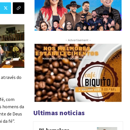
- Advertisement -
 através do
 fé, com
os homens da
Ultimas noticias
nte de Deus
 da fé”.