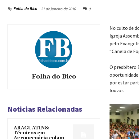
By
Folha do Bico
21 de janeiro de 2010
0
No culto de do
Igreja Assemb
pelo Evangeli
“Canela de Fo
O presbítero 
oportunidade 
Folha do Bico
por estar par
louvor.
Noticias Relacionadas
ARAGUATINS:
Técnicos em
Agropecuária colam