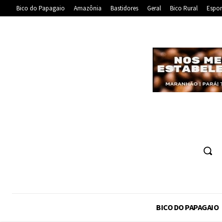
Bico do Papagaio
Amazônia
Bastidores
Geral
Bico Rural
Espor
BICO DO PAPAGAIO