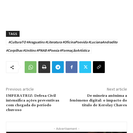
TAGS
#CulturaTO #Araguatins #Literatura #OficinaPoevida #LucianaAndradito
#Corpilhas #Unitins #PNAB #Poesia #FormaçãoArtística
Previous article
Next article
IMPERATRIZ: Defesa Civil
De mineira anônima a
intensifica ações preventivas
fenômeno digital: o impacto do
com chegada do período
título de Kerolay Chaves
chuvoso
- Advertisement -