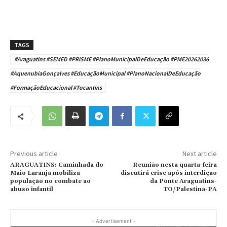
TAGS
#Araguatins #SEMED #PRISME #PlanoMunicipalDeEducação #PME20262036
#AquenubiaGonçalves #EducaçãoMunicipal #PlanoNacionalDeEducação
#FormaçãoEducacional #Tocantins
Previous article
Next article
ARAGUATINS: Caminhada do
Reunião nesta quarta-feira
Maio Laranja mobiliza
discutirá crise após interdição
população no combate ao
da Ponte Araguatins-
abuso infantil
TO/Palestina-PA
- Advertisement -