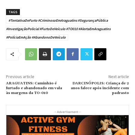
TAGS
#TentativaDeFurto #CriminosoEmAraguatins #SegurançaPública
#InvestigaçãoPolicial #FurtoDeVeículo #TO010 #AlertaEmAraguatins
#PolíciaEmAção #AbandonoDeVeículo
Previous article
Next article
ARAGUATINS: Caminhão é
DARCINÓPOLIS: Criança de 2
furtado e abandonado em vala
anos falece após incidente com
às margens da TO-010
padrasto
- Advertisement -