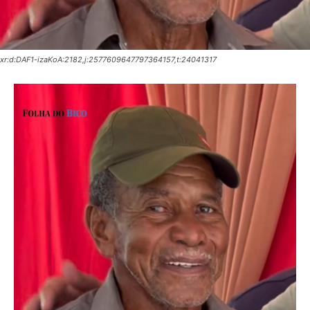
xr:d:DAF1-izaKoA:2182,j:2577609647797364157,t:24041317