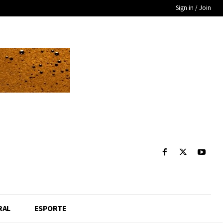
Sign in / Join
RAL
ESPORTE