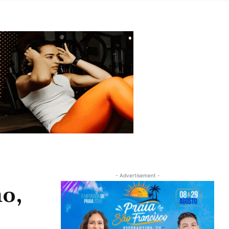
- Advertisement -
o,