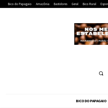
Bico do Papagaio
Amazônia
Bastidores
Geral
Bico Rural
Espor
BICO DO PAPAGAIO