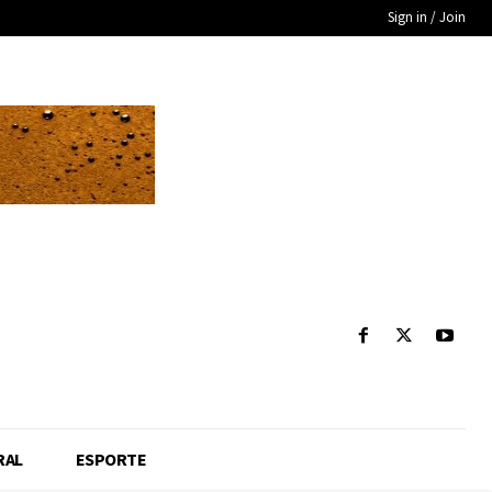
Sign in / Join
RAL
ESPORTE