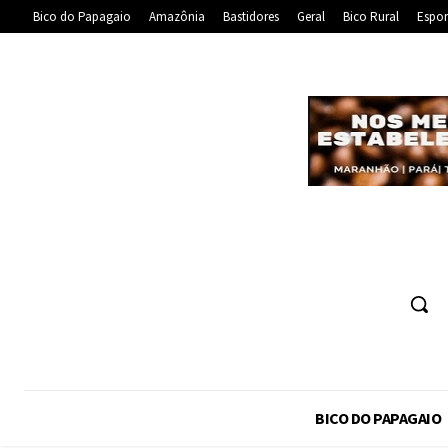
Bico do Papagaio
Amazônia
Bastidores
Geral
Bico Rural
Espor
BICO DO PAPAGAIO