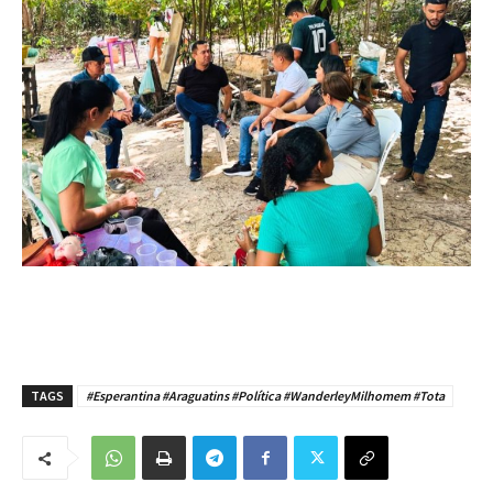
TAGS
#Esperantina #Araguatins #Política #WanderleyMilhomem #Tota