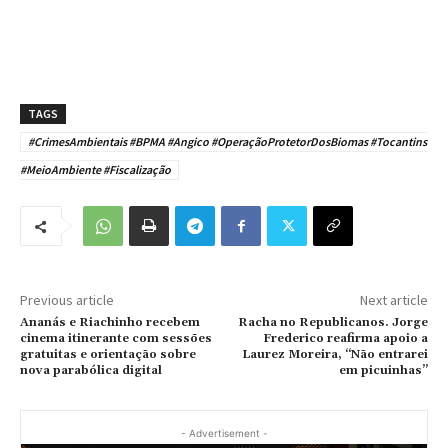
TAGS
#CrimesAmbientais #BPMA #Angico #OperaçãoProtetorDosBiomas #Tocantins
#MeioAmbiente #Fiscalização
Previous article
Next article
Ananás e Riachinho recebem
Racha no Republicanos. Jorge
cinema itinerante com sessões
Frederico reafirma apoio a
gratuitas e orientação sobre
Laurez Moreira, “Não entrarei
nova parabólica digital
em picuinhas”
- Advertisement -