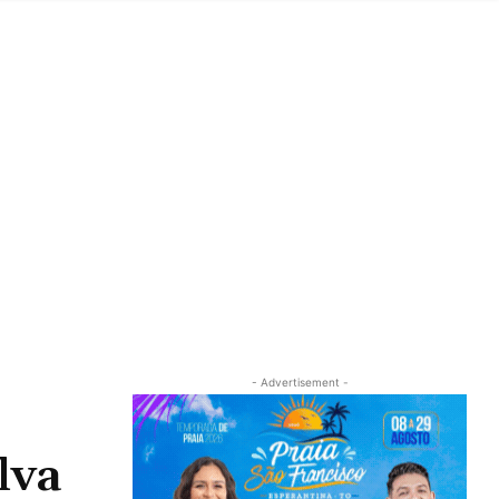
- Advertisement -
lva