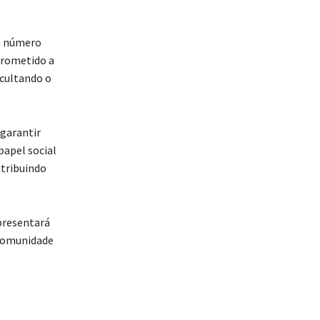
um número
prometido a
icultando o
garantir
apel social
ntribuindo
epresentará
 comunidade