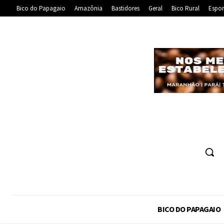
Bico do Papagaio
Amazônia
Bastidores
Geral
Bico Rural
Espor
BICO DO PAPAGAIO