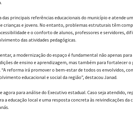
.
a das principais referências educacionais do município e atende 
 de crianças e jovens. No entanto, problemas estruturais têm com
cessibilidade e o conforto de alunos, professores e servidores, dif
lvimento das atividades pedagógicas.
entar, a modernização do espaço é fundamental não apenas para 
ições de ensino e aprendizagem, mas também para fortalecer o p
o. “A reforma irá promover o bem-estar de todos os envolvidos, co
olvimento educacional e social da região”, destacou Janad.
e agora para análise do Executivo estadual. Caso seja atendido, r
a a educação local e uma resposta concreta às reivindicações da
anás.