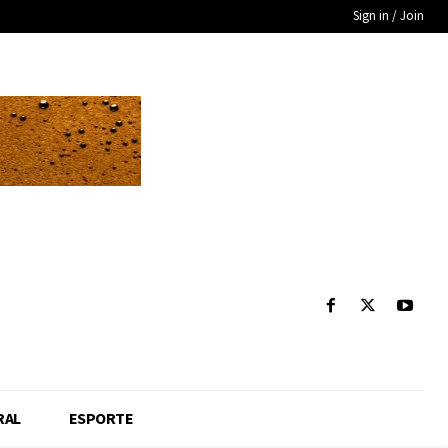
Sign in / Join
RAL
ESPORTE