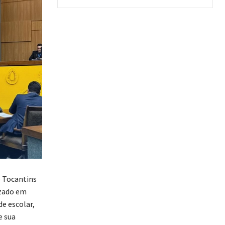
o Tocantins
izado em
e escolar,
e sua