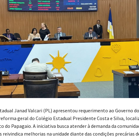
tadual Janad Valcari (PL) apresentou requerimento ao Governo d
 reforma geral do Colégio Estadual Presidente Costa e Silva, local
co do Papagaio. A iniciativa busca atender à demanda da comunidad
 reivindica melhorias na unidade diante das condições precárias d