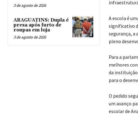
infraestrutura
3 de agosto de 2026
A escola é um
ARAGUATINS: Dupla é
presa após furto de
significativo
roupas em loja
segurança, a a
3 de agosto de 2026
pleno desenvo
Para a parlam
melhores cond
da instituiçã
para o desenv
O pedido segu
um avanço par
escolar de An