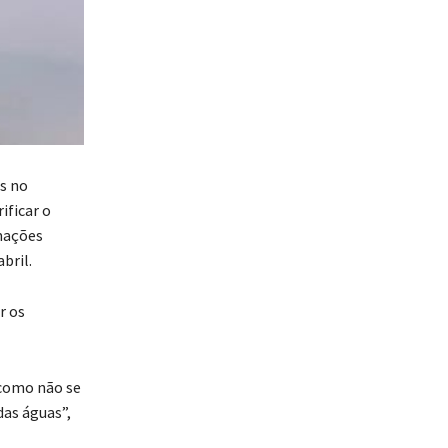
s no
ificar o
rmações
bril.
r os
 como não se
das águas”,