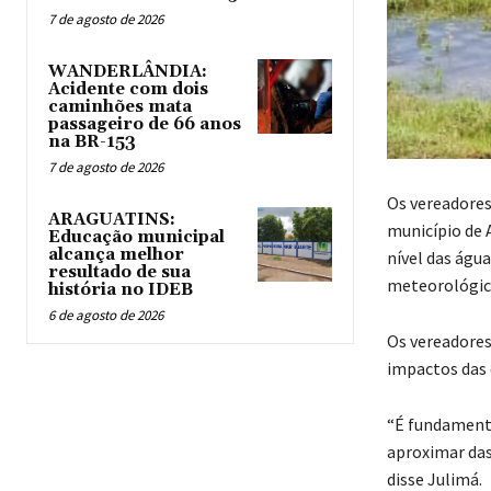
7 de agosto de 2026
WANDERLÂNDIA:
Acidente com dois
caminhões mata
passageiro de 66 anos
na BR-153
7 de agosto de 2026
Os vereadores
ARAGUATINS:
município de A
Educação municipal
alcança melhor
nível das águ
resultado de sua
meteorológicas
história no IDEB
6 de agosto de 2026
Os vereadores
impactos das
“É fundamenta
aproximar das
disse Julimá.