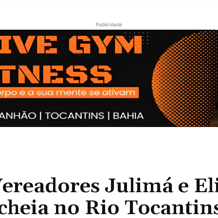
Publicidade
eadores Julimá e El
cheia no Rio Tocantin