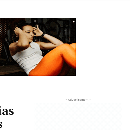
- Advertisement -
ias
s