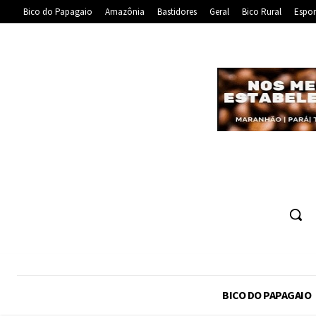
Bico do Papagaio
Amazônia
Bastidores
Geral
Bico Rural
Espor
BICO DO PAPAGAIO