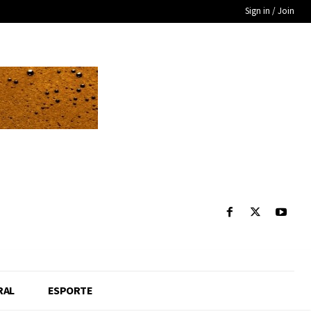
Sign in / Join
RAL
ESPORTE