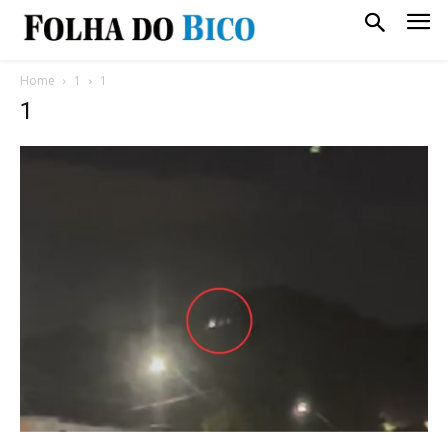
Home
1
1
1