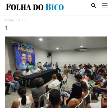
Home
1
1
1