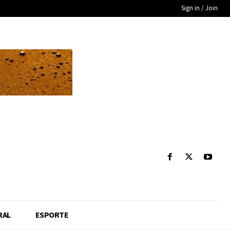
Sign in / Join
RAL
ESPORTE