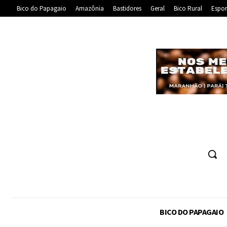
Bico do Papagaio
Amazônia
Bastidores
Geral
Bico Rural
Espor
BICO DO PAPAGAIO