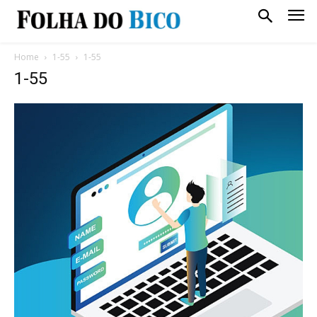
Home
1-55
1-55
1-55