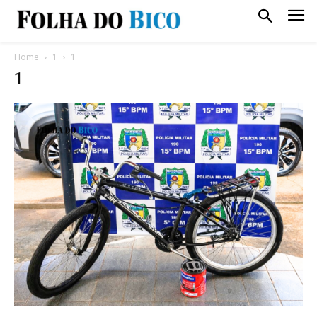
Home
1
1
1