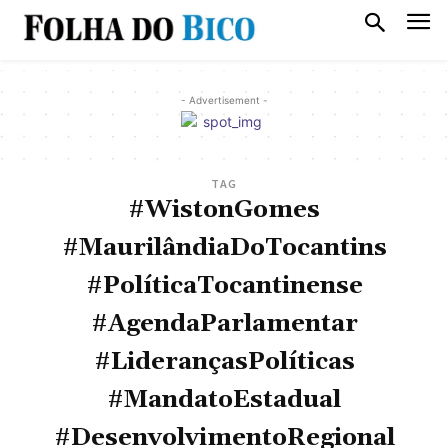
- Advertisement -
TAG
#WistonGomes
#MaurilândiaDoTocantins
#PolíticaTocantinense
#AgendaParlamentar
#LiderançasPolíticas
#MandatoEstadual
#DesenvolvimentoRegional